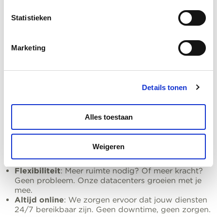
kunnen uitvoeren.
Statistieken
Jouw datacenter in Amsterdam en Alphen
aan den Rijn
Marketing
Bij Aster hebben we twee datacenters, één in
Amsterdam en één in Alphen aan den Rijn, die ervoor
zorgen dat jouw data altijd veilig, beschikbaar en snel
Details tonen
toegankelijk is. Ongeacht waar je bedrijf zich bevindt,
met onze datacenters in deze twee sleutelsteden ben
je altijd dichtbij de actie.
Alles toestaan
Waarom dit slim is voor jou:
Weigeren
Geografische spreiding
: Jouw data veilig op twee
plekken. Minder risico, meer gemoedsrust.
Flexibiliteit
: Meer ruimte nodig? Of meer kracht?
Geen probleem. Onze datacenters groeien met je
mee.
Altijd online
: We zorgen ervoor dat jouw diensten
24/7 bereikbaar zijn. Geen downtime, geen zorgen.