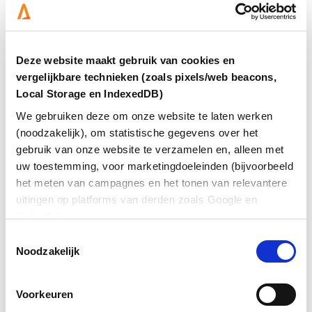
Netwerkapparatuur
: Denk aan routers, switches en
firewalls. Deze apparaten zorgen voor de
verbinding tussen de servers in het datacenter en
de buitenwereld, zoals het internet of het
bedrijfsnetwerk.
Deze website maakt gebruik van cookies en
Koelsystemen
: Servers en andere apparaten
vergelijkbare technieken (zoals pixels/web beacons,
produceren veel warmte. Goede koeling is
Local Storage en IndexedDB)
essentieel om te voorkomen dat apparatuur
oververhit raakt en uitvalt.
We gebruiken deze om onze website te laten werken
Stroomvoorziening
: Naast de normale
(noodzakelijk), om statistische gegevens over het
stroomvoorziening hebben datacenters vaak ook
gebruik van onze website te verzamelen en, alleen met
noodstroomvoorzieningen zoals generatoren en
uw toestemming, voor marketingdoeleinden (bijvoorbeeld
batterijen, om te zorgen dat alles blijft draaien, zelfs
het meten van campagnes en het tonen van relevantere
als de stroom uitvalt.
Beveiligingssystemen
: Dit zijn niet alleen fysieke
uitingen op platforms van derden zoals Google en
maatregelen zoals sloten en beveiligingscamera’s,
LinkedIn).
maar ook softwarematige bescherming tegen
Toestemmingsselectie
cyberaanvallen.
Noodzakelijk
Deze componenten samen zorgen ervoor dat een
datacenter betrouwbaar en efficiënt functioneert, en
Voorkeuren
dat bedrijven hun digitale activiteiten zonder zorgen