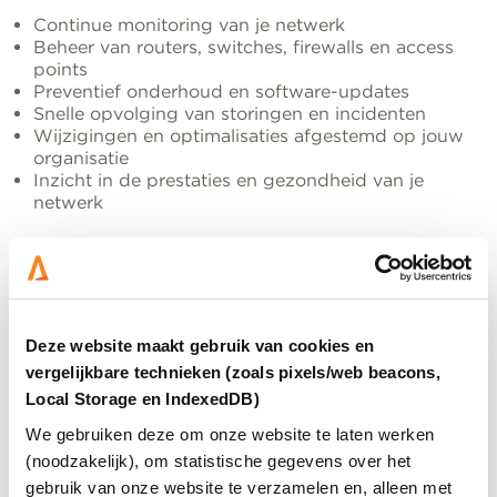
Continue monitoring van je netwerk
Beheer van routers, switches, firewalls en access
points
Preventief onderhoud en software-updates
Snelle opvolging van storingen en incidenten
Wijzigingen en optimalisaties afgestemd op jouw
organisatie
Inzicht in de prestaties en gezondheid van je
netwerk
Waarom kiezen voor Aster?
Een goed beheerd netwerk verkleint de kans op
storingen, verhoogt de veiligheid en zorgt ervoor dat
medewerkers ongestoord kunnen werken. Dankzij
Deze website maakt gebruik van cookies en
onze jarenlange ervaring, proactieve werkwijze en
vergelijkbare technieken (zoals pixels/web beacons,
kennis van informatiebeveiliging ondersteunen we
Local Storage en IndexedDB)
organisaties met een betrouwbare IT-omgeving die
We gebruiken deze om onze website te laten werken
klaar is voor de toekomst.
(noodzakelijk), om statistische gegevens over het
gebruik van onze website te verzamelen en, alleen met
Benieuwd naar deze dienst? Vraag hieronder