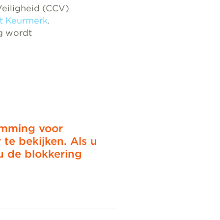
Veiligheid (CCV)
t Keurmerk
.
ig wordt
temming voor
te bekijken. Als u
u de blokkering