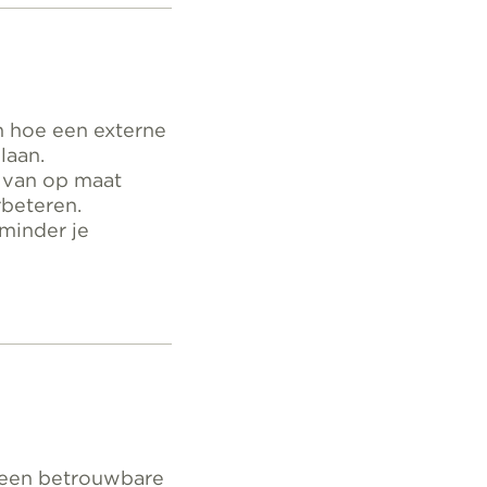
n hoe een externe
laan.
e van op maat
beteren.
minder je
et een betrouwbare