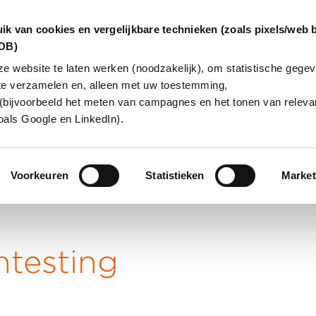
ik van cookies en vergelijkbare technieken (zoals pixels/web 
dDB)
 website te laten werken (noodzakelijk), om statistische gegev
te verzamelen en, alleen met uw toestemming,
INGEN
OVER ONS
KLANTCAS
(bijvoorbeeld het meten van campagnes en het tonen van relevan
oals Google en LinkedIn).
Voorkeuren
Statistieken
Market
-
Pentesting
ntesting