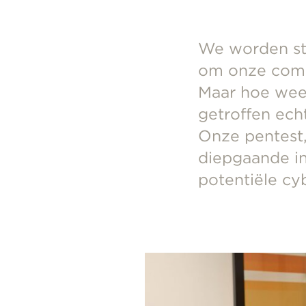
We worden st
om onze comp
Maar hoe weet
getroffen echt
Onze pentest,
diepgaande in
potentiële cy