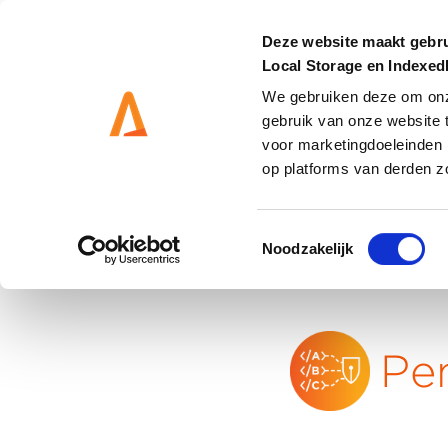
Deze website maakt gebru
Local Storage en Indexe
We gebruiken deze om onze
gebruik van onze website 
DIENSTEN
OPLOSS
voor marketingdoeleinden 
op platforms van derden z
Toestemmingsselectie
Noodzakelijk
Home
-
Wat wij doen
-
IT Oplossingen
Pe