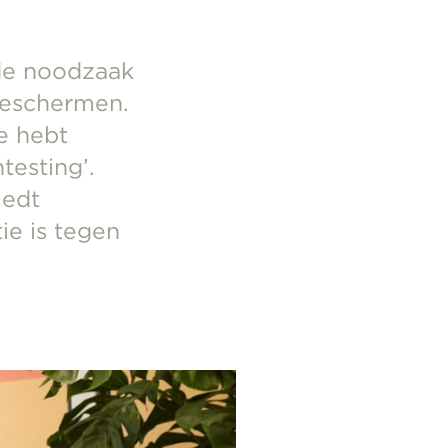
 de noodzaak
beschermen.
e hebt
testing’.
iedt
ie is tegen