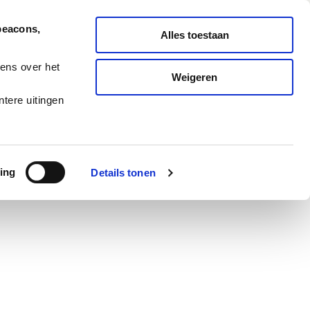
Nederlands
English
beacons,
Alles toestaan
ONDERHOUD
MELD TICKET
ens over het
Weigeren
ES
BLOG
CAREERS
tere uitingen
ing
Details tonen