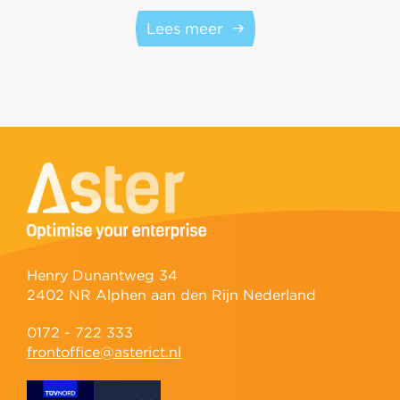
Lees meer
Henry Dunantweg 34
2402 NR Alphen aan den Rijn Nederland
0172 - 722 333
frontoffice@asterict.nl