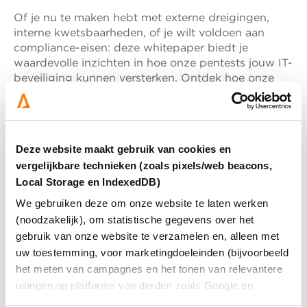
Of je nu te maken hebt met externe dreigingen,
interne kwetsbaarheden, of je wilt voldoen aan
compliance-eisen: deze whitepaper biedt je
waardevolle inzichten in hoe onze pentests jouw IT-
beveiliging kunnen versterken. Ontdek hoe onze
gerichte pentests helpen bij het opsporen van
kwetsbaarheden en het beschermen van jouw
organisatie tegen cyberdreigingen.
Deze website maakt gebruik van cookies en
vergelijkbare technieken (zoals pixels/web beacons,
Local Storage en IndexedDB)
We gebruiken deze om onze website te laten werken
Deel deze pagina
(noodzakelijk), om statistische gegevens over het
gebruik van onze website te verzamelen en, alleen met
aria-
uw toestemming, voor marketingdoeleinden (bijvoorbeeld
label=""
het meten van campagnes en het tonen van relevantere
uitingen op platforms van derden zoals Google en
LinkedIn).