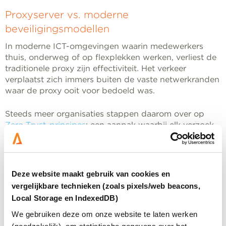
Proxyserver vs. moderne
beveiligingsmodellen
In moderne ICT-omgevingen waarin medewerkers
thuis, onderweg of op flexplekken werken, verliest de
traditionele proxy zijn effectiviteit. Het verkeer
verplaatst zich immers buiten de vaste netwerkranden
waar de proxy ooit voor bedoeld was.
Steeds meer organisaties stappen daarom over op
Zero Trust-principes
: een aanpak waarbij elk verzoek
tot toegang wordt geverifieerd, ongeacht waar het
vandaan komt. In zo’n model is de focus niet langer
“al het verkeer via één poort leiden”, maar continu
toetsen of het verkeer betrouwbaar is.
Deze website maakt gebruik van cookies en
vergelijkbare technieken (zoals pixels/web beacons,
Proxy’s kunnen daar nog steeds een rol in spelen,
Local Storage en IndexedDB)
maar dan als onderdeel van een groter geheel:
bijvoorbeeld binnen Secure Web Gateways of
We gebruiken deze om onze website te laten werken
cloudgebaseerde securityplatformen.