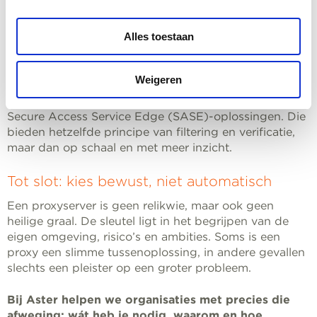
In flexibele, cloudgerichte omgevingen heeft een
traditionele proxyserver vaak meer nadelen dan
Alles toestaan
voordelen. Het creëert knelpunten in de performance
en past slecht bij hybride werkomgevingen.
Weigeren
Wie een modern beveiligingsbeleid wil voeren, kijkt bij
voorkeur naar Zero Trust Network Access (ZTNA) of
Secure Access Service Edge (SASE)-oplossingen. Die
bieden hetzelfde principe van filtering en verificatie,
maar dan op schaal en met meer inzicht.
Tot slot: kies bewust, niet automatisch
Een proxyserver is geen relikwie, maar ook geen
heilige graal. De sleutel ligt in het begrijpen van de
eigen omgeving, risico’s en ambities. Soms is een
proxy een slimme tussenoplossing, in andere gevallen
slechts een pleister op een groter probleem.
Bij Aster helpen we organisaties met precies die
afweging: wát heb je nodig, waarom en hoe