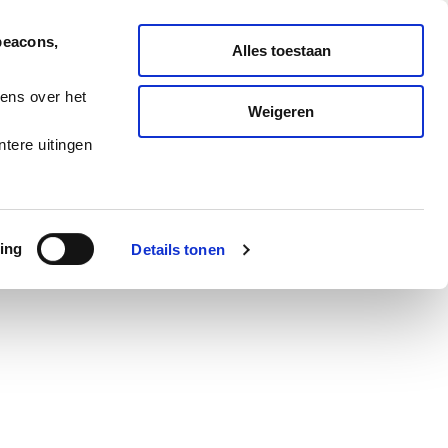
Nederlands
English
beacons,
Alles toestaan
ONDERHOUD
MELD TICKET
ens over het
Weigeren
ES
BLOG
CAREERS
tere uitingen
ing
Details tonen
s