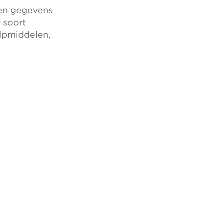
 en gegevens
 soort
ulpmiddelen,