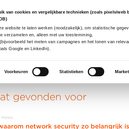
ik van cookies en vergelijkbare technieken (zoals pixels/web 
dDB)
 website te laten werken (noodzakelijk), om statistische gegev
te verzamelen en, alleen met uw toestemming,
INGEN
OVER ONS
KLANTCAS
(bijvoorbeeld het meten van campagnes en het tonen van relevan
oals Google en LinkedIn).
Voorkeuren
Statistieken
Market
aat gevonden voor
Kennis
waarom network security zo belangrijk i