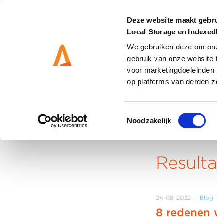
Deze website maakt gebru
Local Storage en Indexe
We gebruiken deze om onze
gebruik van onze website 
DIENSTEN
OPLOSS
voor marketingdoeleinden 
op platforms van derden z
Toestemmingsselectie
Noodzakelijk
Home
Result
24-08-2022
Blog
8 redenen 