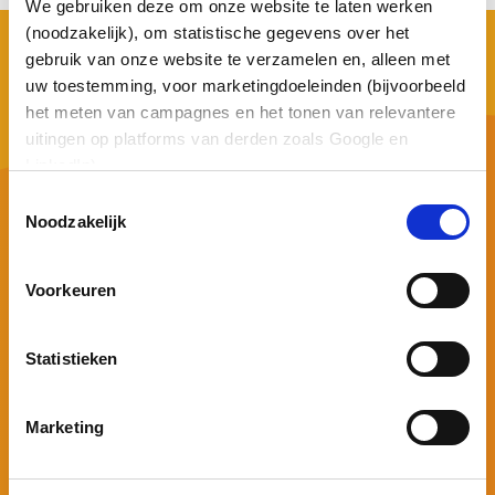
We gebruiken deze om onze website te laten werken
(noodzakelijk), om statistische gegevens over het
gebruik van onze website te verzamelen en, alleen met
uw toestemming, voor marketingdoeleinden (bijvoorbeeld
het meten van campagnes en het tonen van relevantere
uitingen op platforms van derden zoals Google en
LinkedIn).
Henry Dunantweg 34
Toestemmingsselectie
2402 NR Alphen aan den Rijn Nederland
Noodzakelijk
0172 - 722 333
frontoffice@asterict.nl
Voorkeuren
Statistieken
Marketing
Schrijf je in voor onze nieuwsbrief
Voor dit formulier is toestemming voor