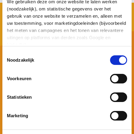
We gebruiken deze om onze website te laten werken
(noodzakelijk), om statistische gegevens over het
gebruik van onze website te verzamelen en, alleen met
uw toestemming, voor marketingdoeleinden (bijvoorbeeld
het meten van campagnes en het tonen van relevantere
uitingen op platforms van derden zoals Google en
LinkedIn).
Henry Dunantweg 34
Toestemmingsselectie
2402 NR Alphen aan den Rijn Nederland
Noodzakelijk
0172 - 722 333
frontoffice@asterict.nl
Voorkeuren
Statistieken
Marketing
Schrijf je in voor onze nieuwsbrief
Voor dit formulier is toestemming voor