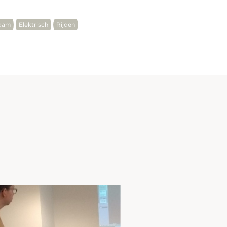
aam
Elektrisch
Rijden