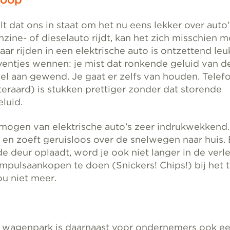
t dat ons in staat om het nu eens lekker over auto
zine- of dieselauto rijdt, kan het zich misschien mo
aar rijden in een elektrische auto is ontzettend leuk
eventjes wennen: je mist dat ronkende geluid van d
nel aan gewend. Je gaat er zelfs van houden. Telef
iteraard) is stukken prettiger zonder dat storende
luid.
rmogen van elektrische auto’s zeer indrukwekkend. 
 en zoeft geruisloos over de snelwegen naar huis.
e deur oplaadt, word je ook niet langer in de verl
mpulsaankopen te doen (Snickers! Chips!) bij het t
ou niet meer.
h wagenpark is daarnaast voor ondernemers ook e