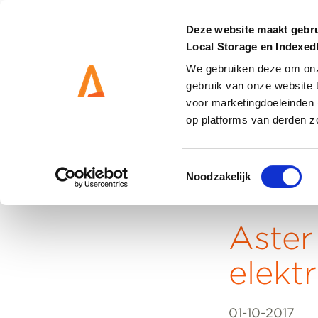
Deze website maakt gebru
Local Storage en Indexe
We gebruiken deze om onze
gebruik van onze website 
DIENSTEN
OPLOSS
voor marketingdoeleinden 
op platforms van derden z
Toestemmingsselectie
Noodzakelijk
Home
Aster
elekt
01-10-2017