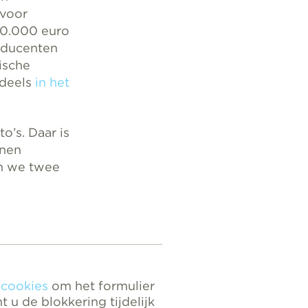
 voor
40.000 euro
oducenten
ische
ndeels
in het
to’s. Daar is
nnen
an we twee
 cookies
om het formulier
 u de blokkering tijdelijk