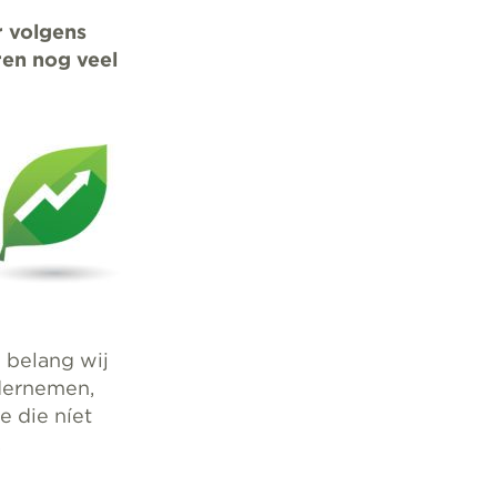
r volgens
en nog veel
 belang wij
dernemen,
e die níet
.