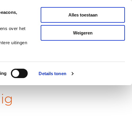
Nederlands
English
beacons,
Alles toestaan
ONDERHOUD
MELD TICKET
ens over het
Weigeren
ES
BLOG
CAREERS
tere uitingen
ing
Details tonen
ig