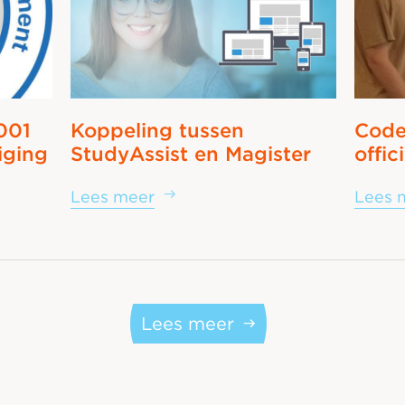
001
Koppeling tussen
Code
iging
StudyAssist en Magister
offic
Lees meer
Lees 
Lees meer