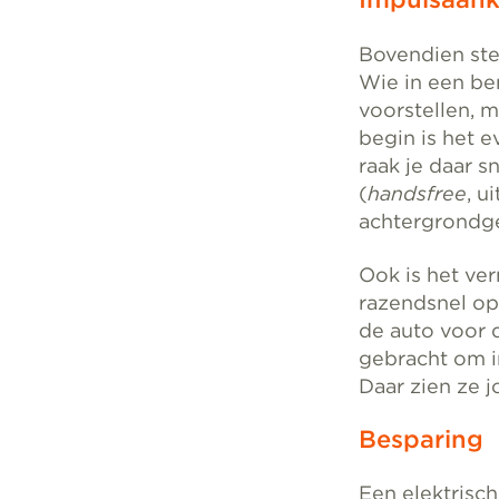
Bovendien stel
Wie in een ben
voorstellen, m
begin is het 
raak je daar s
(
handsfree
, u
achtergrondge
Ook is het ve
razendsnel op
de auto voor d
gebracht om i
Daar zien ze j
Besparing
Een elektrisc