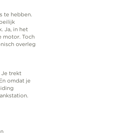
’s te hebben.
eilijk
. Ja, in het
e motor. Toch
onisch overleg
Je trekt
 En omdat je
eiding
ankstation.
en