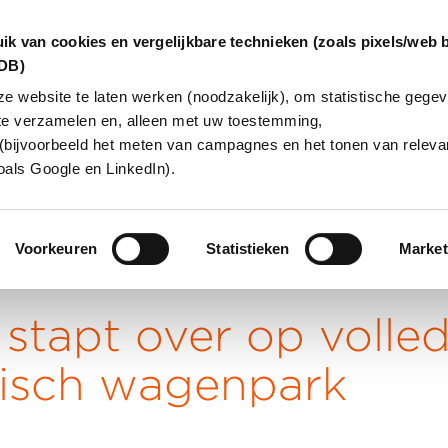
ik van cookies en vergelijkbare technieken (zoals pixels/web 
dDB)
 website te laten werken (noodzakelijk), om statistische gegev
te verzamelen en, alleen met uw toestemming,
INGEN
OVER ONS
KLANTCAS
(bijvoorbeeld het meten van campagnes en het tonen van relevan
oals Google en LinkedIn).
Voorkeuren
Statistieken
Market
 stapt over op volled
risch wagenpark