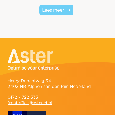
Lees meer
Henry Dunantweg 34
2402 NR Alphen aan den Rijn Nederland
0172 - 722 333
frontoffice@asterict.nl