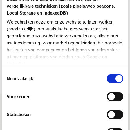
vergelijkbare technieken (zoals pixels/web beacons,
Voor dit formulier is toestemming voor
marketingcookies vereist.
Accepteer cookies
om het
Local Storage en IndexedDB)
formulier te bekijken. Als u een advertentieblokkering
We gebruiken deze om onze website te laten werken
of privacy-extensie gebruikt, kunt u de blokkering
(noodzakelijk), om statistische gegevens over het
tijdelijk uitschakelen.
gebruik van onze website te verzamelen en, alleen met
uw toestemming, voor marketingdoeleinden (bijvoorbeeld
het meten van campagnes en het tonen van relevantere
uitingen op platforms van derden zoals Google en
LinkedIn).
Deel dit bericht:
Toestemmingsselectie
aria-
Noodzakelijk
label=""
Voorkeuren
Meest recente artikelen
Statistieken