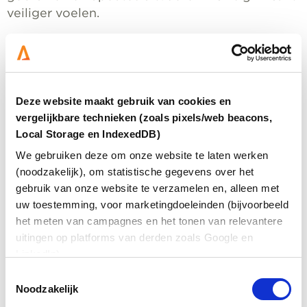
veiliger voelen.
Cyberveiligheid: een gezamenlijke
verantwoordelijkheid
Cybercriminaliteit raakt allang niet meer alleen de
Deze website maakt gebruik van cookies en
grote bedrijven of multinationals die dagelijks in het
vergelijkbare technieken (zoals pixels/web beacons,
nieuws komen. Juist kleine en middelgrote
ondernemingen (mkb’ers) vormen een aantrekkelijk
Local Storage en IndexedDB)
doelwit voor cybercriminelen. Ze beschikken vaak
We gebruiken deze om onze website te laten werken
over waardevolle klant- en bedrijfsdata, maar missen
(noodzakelijk), om statistische gegevens over het
de middelen of kennis om zich goed te beschermen.
gebruik van onze website te verzamelen en, alleen met
Een enkele zwakke schakel, onveilige laptop,
uw toestemming, voor marketingdoeleinden (bijvoorbeeld
onopgemerkte phishingmail of een slecht
het meten van campagnes en het tonen van relevantere
wachtwoord kan al genoeg zijn om een heel bedrijf
uitingen op platforms van derden zoals Google en
plat te leggen.
LinkedIn).
Daarom is cyberveiligheid geen taak van één persoon
Toestemmingsselectie
of afdeling, maar een gezamenlijke
Noodzakelijk
verantwoordelijkheid. IT-verantwoordelijken moeten