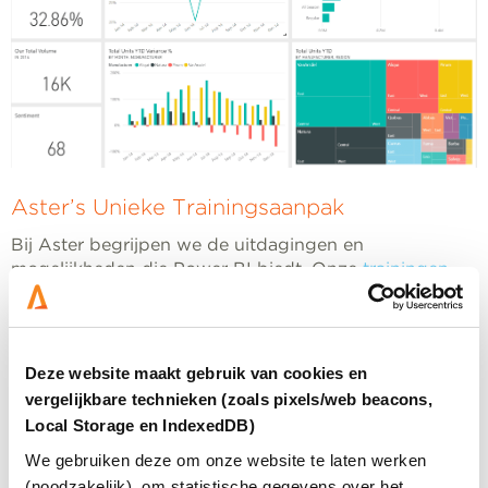
Aster’s Unieke Trainingsaanpak
Bij Aster begrijpen we de uitdagingen en
mogelijkheden die Power BI biedt. Onze
trainingen
zijn ontworpen om deelnemers een diepgaand inzicht
te geven in zowel de basisfuncties als de
geavanceerde mogelijkheden van Power BI. We
bieden we twee dynamische trainingen aan: Power BI
Deze website maakt gebruik van cookies en
Basis Plus en Power BI Verdieping.
vergelijkbare technieken (zoals pixels/web beacons,
Local Storage en IndexedDB)
Power BI Basis Plus: Een Vliegende Start
We gebruiken deze om onze website te laten werken
Deze training is ontworpen voor beginners en legt een
(noodzakelijk), om statistische gegevens over het