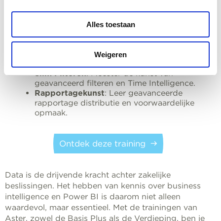
Geavanceerde Databronnen
: Verken de
wereld van SQL, CSV, en meer.
Alles toestaan
Automatisering
: Stel een volledig
geautomatiseerde informatiestroom in.
DAX-Diepgang
: Krijg grip op de DAX-
Weigeren
programmeertaal en pas deze toe.
Slim Filteren
: Meester de kunst van
geavanceerd filteren en Time Intelligence.
Rapportagekunst
: Leer geavanceerde
rapportage distributie en voorwaardelijke
opmaak.
Ontdek deze training
Data is de drijvende kracht achter zakelijke
beslissingen. Het hebben van kennis over business
intelligence en Power BI is daarom niet alleen
waardevol, maar essentieel. Met de trainingen van
Aster, zowel de Basis Plus als de Verdieping, ben je