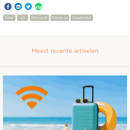
aria-
label=""
Aster
Ict
Microsoft
Power bi
Visualisatie
Meest recente artikelen