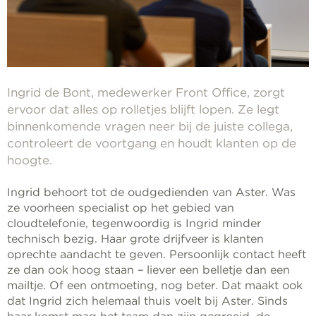
Ingrid de Bont, medewerker Front Office, zorgt
ervoor dat alles op rolletjes blijft lopen. Ze legt
binnenkomende vragen neer bij de juiste collega,
controleert de voortgang en houdt klanten op de
hoogte.
Ingrid behoort tot de oudgedienden van Aster. Was
ze voorheen specialist op het gebied van
cloudtelefonie, tegenwoordig is Ingrid minder
technisch bezig. Haar grote drijfveer is klanten
oprechte aandacht te geven. Persoonlijk contact heeft
ze dan ook hoog staan – liever een belletje dan een
mailtje. Of een ontmoeting, nog beter. Dat maakt ook
dat Ingrid zich helemaal thuis voelt bij Aster. Sinds