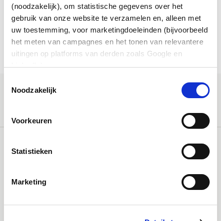
(noodzakelijk), om statistische gegevens over het
Deel dit bericht:
gebruik van onze website te verzamelen en, alleen met
aria-
uw toestemming, voor marketingdoeleinden (bijvoorbeeld
label=""
het meten van campagnes en het tonen van relevantere
Aster
Ingrid de bont
uitingen op platforms van derden zoals Google en
LinkedIn).
Toestemmingsselectie
Noodzakelijk
Meest recente artikelen
Voorkeuren
Statistieken
Marketing