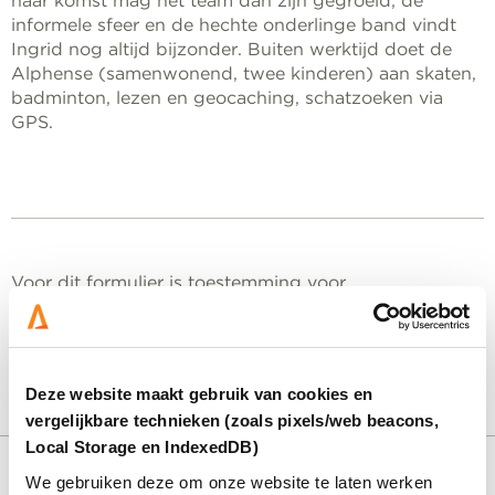
haar komst mag het team dan zijn gegroeid, de
informele sfeer en de hechte onderlinge band vindt
Ingrid nog altijd bijzonder. Buiten werktijd doet de
Alphense (samenwonend, twee kinderen) aan skaten,
badminton, lezen en geocaching, schatzoeken via
GPS.
Voor dit formulier is toestemming voor
marketingcookies vereist.
Accepteer cookies
om het
formulier te bekijken. Als u een advertentieblokkering
of privacy-extensie gebruikt, kunt u de blokkering
tijdelijk uitschakelen.
Deze website maakt gebruik van cookies en
vergelijkbare technieken (zoals pixels/web beacons,
Local Storage en IndexedDB)
We gebruiken deze om onze website te laten werken