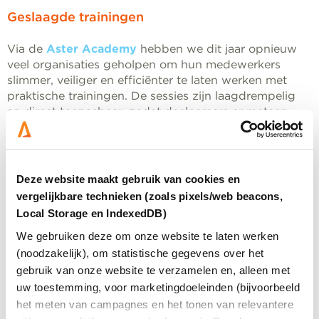
Geslaagde trainingen
Via de
Aster Academy
hebben we dit jaar opnieuw
veel organisaties geholpen om hun medewerkers
slimmer, veiliger en efficiënter te laten werken met
praktische trainingen. De sessies zijn laagdrempelig
en direct toepasbaar, zodat deelnemers er meteen
voordeel van hebben in hun dagelijkse
werkzaamheden.
Onze meest succesvolle trainingen waren
Microsoft
Deze website maakt gebruik van cookies en
Copilot
, waarmee medewerkers leren hoe ze tijd
vergelijkbare technieken (zoals pixels/web beacons,
besparen en productiever werken met AI, en
Local Storage en IndexedDB)
Cyberbewust in 60 minuten
, waarmee we teams
We gebruiken deze om onze website te laten werken
bewust maken van digitale risico’s en veilig gedrag
stimuleren. Zo zorgen we ervoor dat technologie niet
(noodzakelijk), om statistische gegevens over het
alleen beschikbaar is, maar ook écht goed wordt
gebruik van onze website te verzamelen en, alleen met
gebruikt, door iedereen in de organisatie.
uw toestemming, voor marketingdoeleinden (bijvoorbeeld
het meten van campagnes en het tonen van relevantere
Zelf behoefte aan een training waar je écht iets aan