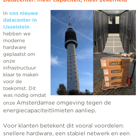
In
ons nieuwe
datacenter in
IJsselstein
hebben we
moderne
hardware
geplaatst om
onze
infrastructuur
klaar te maken
voor de
toekomst. Dit
was nodig omdat
Amsterdamse omgeving
tegen de
onze
energiecapaciteitlimieten aanliep.
Voor klanten betekent dit vooral voordelen:
snellere hardware, een stabiel netwerk en een