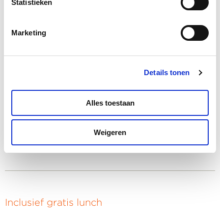
Statistieken
Marketing
Het resultaat
Na deze training beschik je over uitgebreide kennis
van Microsoft Copilot en weet je hoe je deze AI-
Details tonen
assistent effectief kunt inzetten in je dagelijkse werk.
Je leert tijd te besparen door slimme integraties in de
Microsoft 365 apps te gebruiken. Na afloop van de
Alles toestaan
training ontvangt de deelnemer het
deelnemerscertificaat “Microsoft Copilot: jouw
Weigeren
interactieve assistent!”.
Inclusief gratis lunch