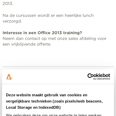
2013.
Na de cursussen wordt er een heerlijke lunch
verzorgd.
Interesse in een Office 2013 training?
Neem dan contact op met onze sales afdeling voor
een vrijblijvende offerte.
Voor dit formulier is toestemming voor
marketingcookies vereist.
Accepteer cookies
om het
formulier te bekijken. Als u een advertentieblokkering
Deze website maakt gebruik van cookies en
of privacy-extensie gebruikt, kunt u de blokkering
vergelijkbare technieken (zoals pixels/web beacons,
tijdelijk uitschakelen.
Local Storage en IndexedDB)
We gebruiken deze om onze website te laten werken