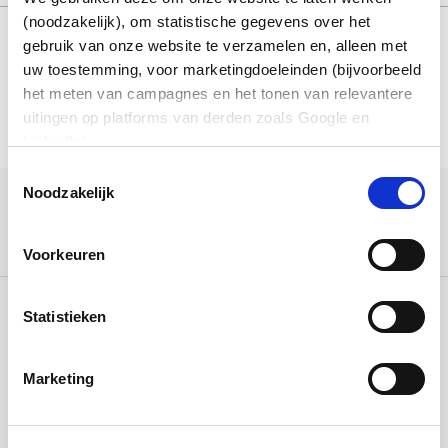
(noodzakelijk), om statistische gegevens over het
gebruik van onze website te verzamelen en, alleen met
uw toestemming, voor marketingdoeleinden (bijvoorbeeld
Deel dit bericht:
het meten van campagnes en het tonen van relevantere
aria-
uitingen op platforms van derden zoals Google en
label=""
LinkedIn).
Toestemmingsselectie
Noodzakelijk
Meest recente artikelen
Voorkeuren
Statistieken
Marketing