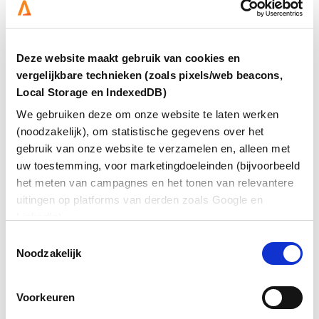
in communities om snel feedback te verzamelen.
Viva Engage zorgt ervoor dat mensen zich verbonden
voelen met de organisatie en met elkaar. Het biedt
Deze website maakt gebruik van cookies en
medewerkers ruimte om te delen wat ze doen,
vergelijkbare technieken (zoals pixels/web beacons,
bereiken of nodig hebben en stelt anderen in staat
Local Storage en IndexedDB)
mee te leven, mee te denken en samen te groeien.
We gebruiken deze om onze website te laten werken
(noodzakelijk), om statistische gegevens over het
Voor nieuwe collega’s is het bovendien een
gebruik van onze website te verzamelen en, alleen met
laagdrempelig platform om de organisatiecultuur te
uw toestemming, voor marketingdoeleinden (bijvoorbeeld
leren kennen, praktische informatie te vinden en direct
het meten van campagnes en het tonen van relevantere
onderdeel te worden van relevante communities. Of je
nu op afstand werkt of op kantoor: Viva Engage geeft
uitingen op platforms van derden zoals Google en
iedereen een plek in het verhaal van je organisatie.
LinkedIn).
Toestemmingsselectie
Noodzakelijk
Voorkeuren
Om deze inhoud op deze website weer te geven,
moet u marketingcookies toestaan.