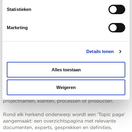
Marketingcookies toestaan
Statistieken
Marketing
Details tonen
Viva Topics
Viva Topics is een AI-gedreven
Alles toestaan
kennismanagementsysteem binnen Microsoft Viva.
Het scant dagelijks je Microsoft 365-omgeving (zoals
Weigeren
SharePoint, Teams, OneDrive, Outlook) en herkent
automatisch belangrijke onderwerpen, zoals
projectnamen, klanten, processen of producten.
Rond elk herkend onderwerp wordt een ‘Topic page’
aangemaakt: een overzichtspagina met relevante
documenten, experts, gesprekken en definities,