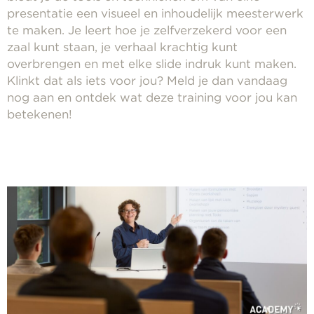
presentatie een visueel en inhoudelijk meesterwerk
te maken. Je leert hoe je zelfverzekerd voor een
zaal kunt staan, je verhaal krachtig kunt
overbrengen en met elke slide indruk kunt maken.
Klinkt dat als iets voor jou? Meld je dan vandaag
nog aan en ontdek wat deze training voor jou kan
betekenen!