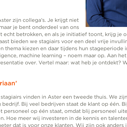
Aster zijn collega’s. Je krijgt niet
 maar je bent onderdeel van ons
 echt betrokken, en als je initiatief toont, krijg je
ast bieden we stagiairs voor een deel vrije invullin
n thema kiezen en daar tijdens hun stageperiode i
elligence, machine learning – noem maar op. Aan he
resentatie over. Vertel maar: wat heb je ontdekt?
riaan’
stagiairs vinden in Aster een tweede thuis. We zij
bedrijf. Bij veel bedrijven staat de klant op één. Bi
 personeel op één staat, omdat blij personeel uitei
ten. Hoe meer wij investeren in de kennis en talent
ter dat is voor onze klanten. Wij zijn ook anders i