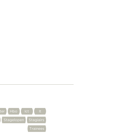
ter
Hbo
Ict
It
Stagelopen
Stagiairs
Trainees