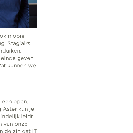
 ook mooie
g. Stagiairs
nduiken.
t einde geven
 Wat kunnen we
n een open,
j Aster kun je
ndelijk leidt
en van onze
n de zin dat IT