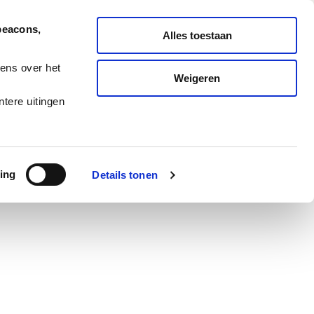
Nederlands
English
beacons,
Alles toestaan
ONDERHOUD
MELD TICKET
ens over het
Weigeren
ES
BLOG
CAREERS
tere uitingen
ing
Details tonen