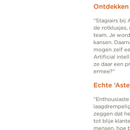
Ontdekken
“Stagiairs bij 
de rotklusjes,
team. Je wordt
kansen. Daarna
mogen zelf ee
Artificial int
ze daar een p
ermee?”
Echte ‘Aste
“Enthousiaste 
laagdrempelig 
zeggen dat het
tot blije klan
mensen, hoe be