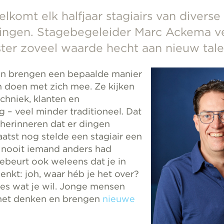
lkomt elk halfjaar stagiairs van divers
ingen. Stagebegeleider Marc Ackema ve
er zoveel waarde hecht aan nieuw tale
n brengen een bepaalde manier
 doen met zich mee. Ze kijken
chniek, klanten en
g – veel minder traditioneel. Dat
 herinneren dat er dingen
atst nog stelde een stagiair een
 nooit iemand anders had
ebeurt ook weleens dat je in
nkt: joh, waar héb je het over?
ies wat je wil. Jonge mensen
 het denken en brengen
nieuwe