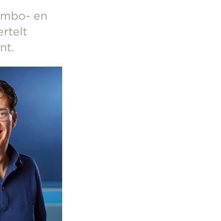
e mbo- en
rtelt
nt.