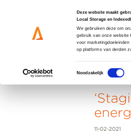
Deze website maakt gebru
Local Storage en Indexe
We gebruiken deze om onze
gebruik van onze website 
DIENSTEN
OPLOSS
voor marketingdoeleinden 
op platforms van derden z
Toestemmingsselectie
Noodzakelijk
Home
‘Stag
energ
11-02-2021