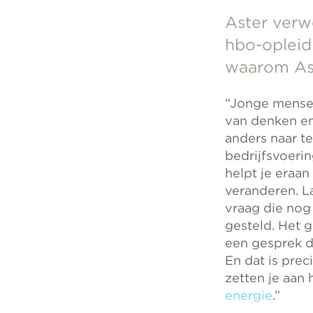
Aster verwe
hbo-opleid
waarom Ast
“Jonge mense
van denken en
anders naar te
bedrijfsvoerin
helpt je eraan
veranderen. La
vraag die nog
gesteld. Het g
een gesprek de
En dat is prec
zetten je aan
energie
.”