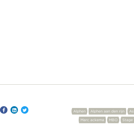
Alphen
Alphen aan den rijn
As
Marc ackema
MBO
Stage