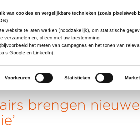
ik van cookies en vergelijkbare technieken (zoals pixels/web 
dDB)
 website te laten werken (noodzakelijk), om statistische gegev
te verzamelen en, alleen met uw toestemming,
INGEN
OVER ONS
KLANTCAS
(bijvoorbeeld het meten van campagnes en het tonen van relevan
oals Google en LinkedIn).
Voorkeuren
Statistieken
Market
iairs brengen nieuwe
ie’