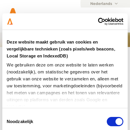
Nederlands
English
Menu
Deze website maakt gebruik van cookies en
vergelijkbare technieken (zoals pixels/web beacons,
Home
Local Storage en IndexedDB)
We gebruiken deze om onze website te laten werken
Resultaat gevonden voor
(noodzakelijk), om statistische gegevens over het
gebruik van onze website te verzamelen en, alleen met
uw toestemming, voor marketingdoeleinden (bijvoorbeeld
02-09-2020
Mededeling
Nieuws
het meten van campagnes en het tonen van relevantere
Inloggen met wachtwoord? Dat is straks
uitingen op platforms van derden zoals Google en
verleden tijd
LinkedIn).
Steeds meer mensen werken in de cloud.
Toestemmingsselectie
Authenticatie, het controleren van de identiteit van de
Noodzakelijk
gebruiker, wordt daarom belangrijker. Dit kan veilig én
snel via multi-factor authenticatie. Multi-factor