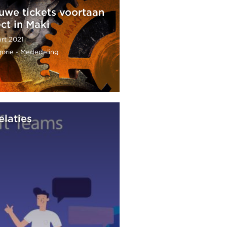
uwe tickets voortaan
ect in Maki
rt 2021
orie - Mededeling
elaties