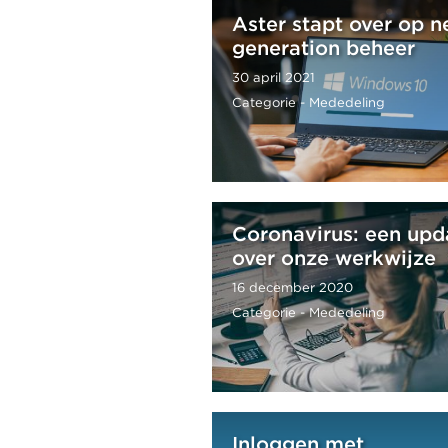
Aster stapt over op n
generation beheer
30 april 2021
Categorie - Mededeling
Coronavirus: een upd
over onze werkwijze
16 december 2020
Categorie - Mededeling
Inloggen met