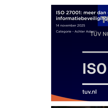
ISO 27001: meer dan e
informatiebeveiligin
14 november 2025
Categorie - Achter Aster