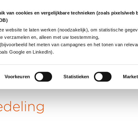
ik van cookies en vergelijkbare technieken (zoals pixels/web 
dDB)
 website te laten werken (noodzakelijk), om statistische gegev
te verzamelen en, alleen met uw toestemming,
INGEN
OVER ONS
KLANTCAS
(bijvoorbeeld het meten van campagnes en het tonen van relevan
oals Google en LinkedIn).
Voorkeuren
Statistieken
Market
deling