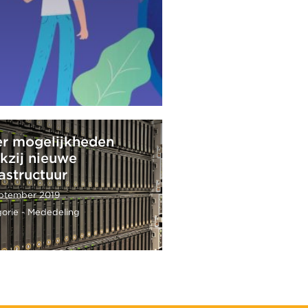
r mogelijkheden
kzij nieuwe
rastructuur
ptember 2019
orie - Mededeling