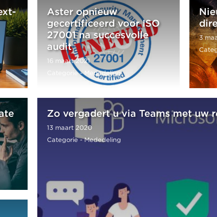
ext-
Aster opnieuw
Nie
gecertificeerd voor ISO
dir
27001 na succesvolle
3 maa
audit
Categ
16 maart 2021
Categorie - Mededeling
ate
Zo vergadert u via Teams met uw r
13 maart 2020
Categorie - Mededeling