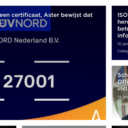
en certificaat, Aster bewijst dat
ISO
g…
her
bet
inf
10 ja
Categ
Sch
Off
ins
14 fe
Categ