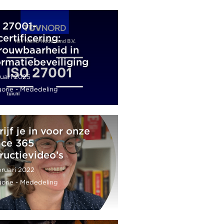
 27001-
certificering:
rouwbaarheid in
ormatiebeveiliging
nuari 2025
orie - Mededeling
rijf je in voor onze
ice 365
tructievideo’s
bruari 2022
orie - Mededeling