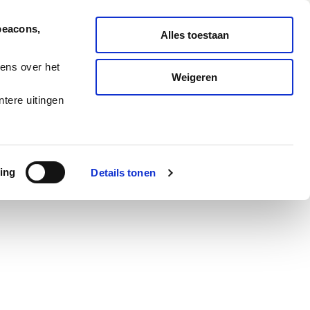
Nederlands
English
beacons,
Alles toestaan
ONDERHOUD
MELD TICKET
ens over het
Weigeren
ES
BLOG
CAREERS
tere uitingen
ing
Details tonen