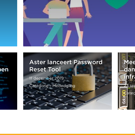
Aster lanceert Password
Mee
pen
Reset Tool
dan
inf
11 december 2019
23 se
Categorie - Mededeling
Categ