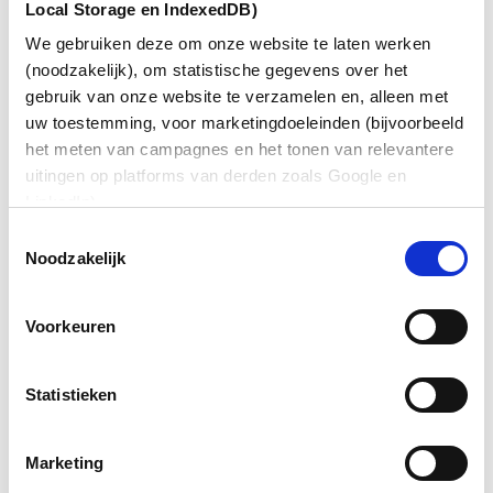
Local Storage en IndexedDB)
Bij Aster blijven we continu werken aan het
waarborgen van veilige en betrouwbare
We gebruiken deze om onze website te laten werken
informatiebeveiliging. ISO 27001 is voor ons geen
(noodzakelijk), om statistische gegevens over het
eindpunt, maar een doorlopend proces om risico’s te
gebruik van onze website te verzamelen en, alleen met
beheersen en data te beschermen.
uw toestemming, voor marketingdoeleinden (bijvoorbeeld
het meten van campagnes en het tonen van relevantere
Heb je vragen over onze certificering of wil je meer
uitingen op platforms van derden zoals Google en
weten over hoe wij omgaan met
LinkedIn).
informatiebeveiliging? Neem gerust contact met ons
op!
Toestemmingsselectie
Noodzakelijk
Voorkeuren
Voor dit formulier is toestemming voor
Statistieken
marketingcookies vereist.
Accepteer cookies
om het
formulier te bekijken. Als u een advertentieblokkering
of privacy-extensie gebruikt, kunt u de blokkering
Marketing
tijdelijk uitschakelen.