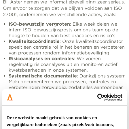
Bij Aster nemen we informatiebeveiliging zeer serieus.
Om ervoor te zorgen dat we blijven voldoen aan ISO
27001, ondernemen we verschillende acties, zoals:
ISO-bewustzijn vergroten
: Elke week delen we
intern ISO-bewustzijnsposts om ons team op de
hoogte te houden van best practices en risico’s.
Kwaliteitscoördinatie
: Onze kwaliteitscoördinator
speelt een centrale rol in het beheren en verbeteren
van processen rondom informatiebeveiliging.
Risicoanalyses en controles
: We voeren
regelmatig risicoanalyses uit en monitoren actief
kwetsbaarheden in onze systemen.
Systematische documentatie
: Dankzij ons systeem
Maki documenteren we processen, controles en
verbeteringen zorgvuldig, zodat alles aantoonbaar
en inzichtelijk is tijdens interne en externe audits.
Periodieke audits
: Door middel van interne en
externe audits waarborgen we dat onze werkwijze
blijft voldoen aan de ISO 27001-norm.
Deze website maakt gebruik van cookies en
Altijd scherp op informatiebeveiliging
vergelijkbare technieken (zoals pixels/web beacons,