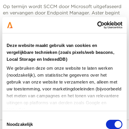
Op termijn wordt SCCM door Microsoft uitgefaseerd
en vervangen door Endpoint Manager. Aster begint
nu al met het overzetten van klanten. De overgang
vindt plaats bij hernieuwing van het contract. Nieuwe
klanten profiteren vanaf dag één van het nieuwe
beheerplatform.
Deze website maakt gebruik van cookies en
vergelijkbare technieken (zoals pixels/web beacons,
Local Storage en IndexedDB)
We gebruiken deze om onze website te laten werken
(noodzakelijk), om statistische gegevens over het
Voor dit formulier is toestemming voor
gebruik van onze website te verzamelen en, alleen met
marketingcookies vereist.
Accepteer cookies
om het
uw toestemming, voor marketingdoeleinden (bijvoorbeeld
formulier te bekijken. Als u een advertentieblokkering
het meten van campagnes en het tonen van relevantere
of privacy-extensie gebruikt, kunt u de blokkering
uitingen op platforms van derden zoals Google en
tijdelijk uitschakelen.
LinkedIn).
Toestemmingsselectie
Noodzakelijk