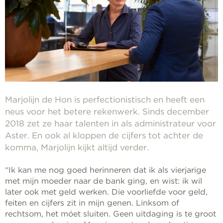
Marjolijn de Hon is perfectionistisch en heeft een
neus voor het betere rekenwerk. Sinds december
2018 zet ze haar talenten in als administrateur voor
Aster. En ook al kloppen de cijfers tot achter de
komma, Marjolijn kijkt altijd verder.
“Ik kan me nog goed herinneren dat ik als vierjarige
met mijn moeder naar de bank ging, en wist: ik wil
later ook met geld werken. Die voorliefde voor geld,
feiten en cijfers zit in mijn genen. Linksom of
rechtsom, het móet sluiten. Geen uitdaging is te groot