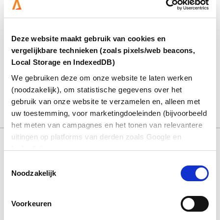
Deze website maakt gebruik van cookies en
vergelijkbare technieken (zoals pixels/web beacons,
Voor dit formulier is toestemming voor
Local Storage en IndexedDB)
marketingcookies vereist.
Accepteer cookies
om het
We gebruiken deze om onze website te laten werken
formulier te bekijken. Als u een advertentieblokkering
of privacy-extensie gebruikt, kunt u de blokkering
(noodzakelijk), om statistische gegevens over het
tijdelijk uitschakelen.
gebruik van onze website te verzamelen en, alleen met
uw toestemming, voor marketingdoeleinden (bijvoorbeeld
het meten van campagnes en het tonen van relevantere
uitingen op platforms van derden zoals Google en
LinkedIn).
Deel dit bericht:
Toestemmingsselectie
Noodzakelijk
aria-
label=""
Administrateur
Administratie
Alphen
Aster
Ict
It
Voorkeuren
Marjolijn de hon