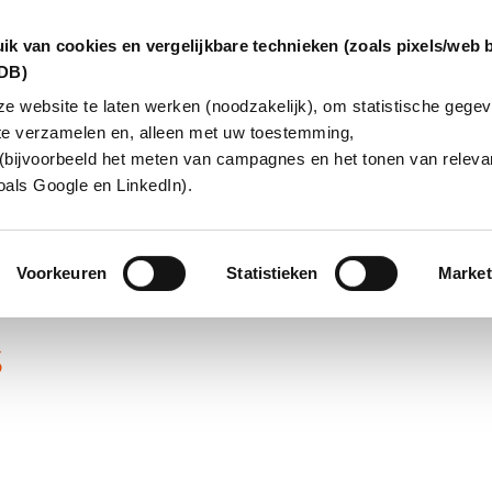
ik van cookies en vergelijkbare technieken (zoals pixels/web 
dDB)
 website te laten werken (noodzakelijk), om statistische gegev
te verzamelen en, alleen met uw toestemming,
INGEN
OVER ONS
KLANTCAS
(bijvoorbeeld het meten van campagnes en het tonen van relevan
oals Google en LinkedIn).
Voorkeuren
Statistieken
Market
s