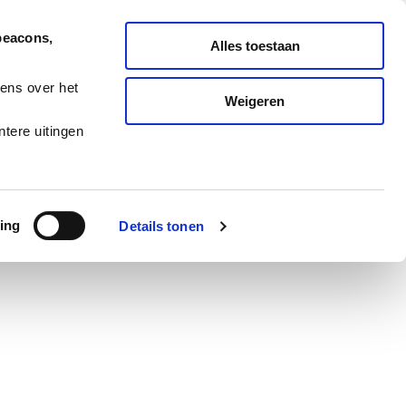
Nederlands
English
beacons,
Alles toestaan
ONDERHOUD
MELD TICKET
ens over het
Weigeren
ES
BLOG
CAREERS
tere uitingen
ing
Details tonen