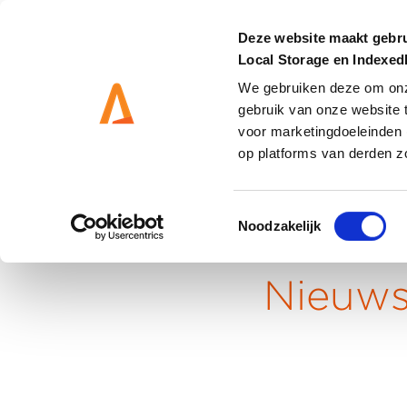
Deze website maakt gebru
Local Storage en Indexe
We gebruiken deze om onze
gebruik van onze website 
DIENSTEN
OPLOSS
voor marketingdoeleinden 
op platforms van derden z
Toestemmingsselectie
Noodzakelijk
Home
-
Klantcases
Nieuw