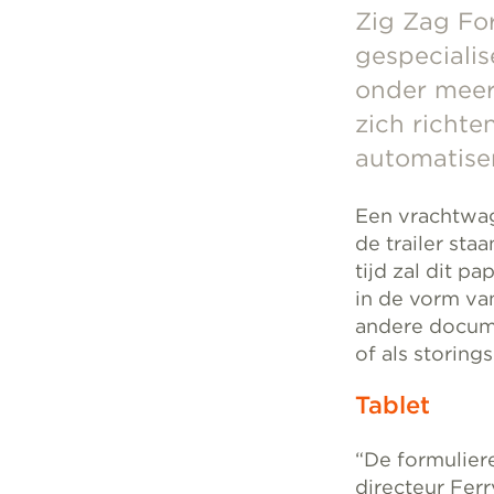
Zig Zag Fo
gespecialis
onder meer 
zich richte
automatiser
Een vrachtwag
de trailer sta
tijd zal dit p
in de vorm va
andere docume
of als storing
Tablet
“De formulier
directeur Fer