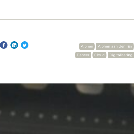
Alphen
Alphen aan den rijn
Beheer
Cloud
Digitalisering