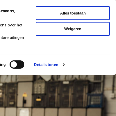
Nederlands
English
beacons,
Alles toestaan
ONDERHOUD
MELD TICKET
ens over het
Weigeren
ES
BLOG
CAREERS
tere uitingen
ing
Details tonen