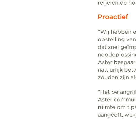
regelen de hos
Proactief
“Wij hebben e
opstelling van
dat snel geïmp
noodoplossing
Aster bespaar
natuurlijk bet
zouden zijn al
“Het belangrij
Aster communic
ruimte om tips
aangeeft, we 