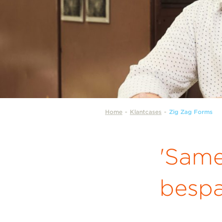
Home
-
Klantcases
-
Zig Zag Forms
'Same
bespa