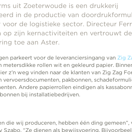
rms uit Zoeterwoude is een drukkerij
eerd in de productie van doordrukformul
voor de logistieke sector. Directeur Fer
n op zijn kernactiviteiten en vertrouwt de
ing toe aan Aster.
en parkeert voor de leveranciersingang van
Zig Z
an metersdikke rollen wit en gekleurd papier. Binne
apier z’n weg vinden naar de klanten van Zig Zag F
n vervoersdocumenten, pakbonnen, schadeformuli
nten. Andere papierrollen eindigen als kassabonn
sbonnen bij installatiebedrijven.
en die wij produceren, hebben één ding gemeen”, v
ry Szabo. “Ze dienen als bewijsvoering. Bijvoorbee