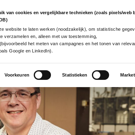
ik van cookies en vergelijkbare technieken (zoals pixels/web 
dDB)
 website te laten werken (noodzakelijk), om statistische gegev
te verzamelen en, alleen met uw toestemming,
INGEN
OVER ONS
KLANTCAS
(bijvoorbeeld het meten van campagnes en het tonen van relevan
oals Google en LinkedIn).
Voorkeuren
Statistieken
Market