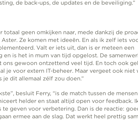
ting, de back-ups, de updates en de beveiliging.”
r totaal geen omkijken naar, mede dankzij de proa
 Aster. Ze komen met ideeën. En als ik zelf iets vo
lementeerd. Valt er iets uit, dan is er meteen een
 en is het in mum van tijd opgelost. De samenwe
t ons gewoon ontzettend veel tijd. En toch ook gel
aal je voor extern IT-beheer. Maar vergeet ook niet
s je dit allemaal zélf zou doen.”
kste”, besluit Ferry, “is de match tussen de mensen
eert helder en staat altijd open voor feedback. Ik
 te geven voor verbetering. Dan is de reactie: goed
gaan ermee aan de slag. Dat werkt heel prettig sa