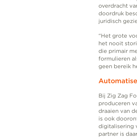
overdracht va
doordruk besch
juridisch gezi
“Het grote voo
het nooit stor
die primair m
formulieren al
geen bereik he
Automatise
Bij Zig Zag Fo
produceren van
draaien van de
is ook dooron
digitalisering
partner is da