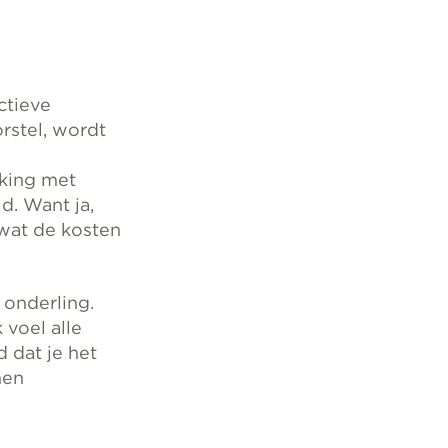
ctieve
orstel, wordt
rking met
d. Want ja,
 wat de kosten
 onderling.
 voel alle
 dat je het
men