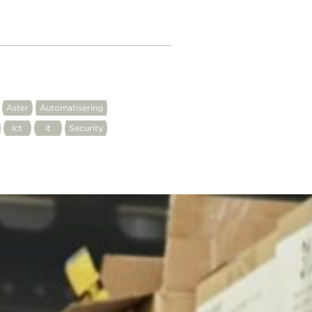
Aster
Automatisering
Ict
It
Security