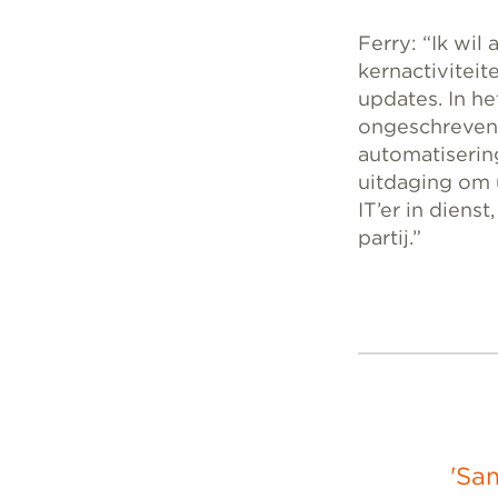
Ferry: “Ik wil
kernactiviteit
updates. In h
ongeschreven 
automatiserin
uitdaging om u
IT’er in diens
partij.”
'Sa