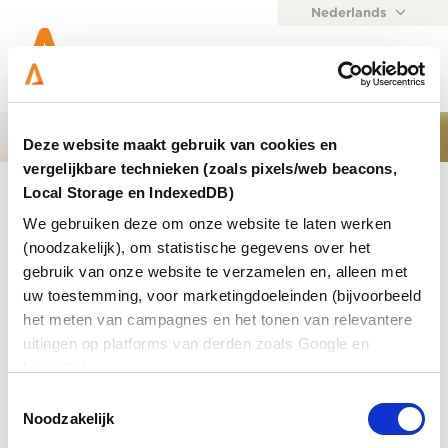
Nederlands
English
Menu
Deze website maakt gebruik van cookies en
vergelijkbare technieken (zoals pixels/web beacons,
Home
Local Storage en IndexedDB)
We gebruiken deze om onze website te laten werken
Resultaat gevonden voor
(noodzakelijk), om statistische gegevens over het
gebruik van onze website te verzamelen en, alleen met
uw toestemming, voor marketingdoeleinden (bijvoorbeeld
16-03-2021
Mededeling
Nieuws
het meten van campagnes en het tonen van relevantere
Aster opnieuw gecertificeerd voor ISO 27001
uitingen op platforms van derden zoals Google en
na succesvolle audit
LinkedIn).
Aster heeft in februari wederom succesvol de audit
Toestemmingsselectie
voor ISO 27001 doorstaan. Dit betekent dat Aster de
Noodzakelijk
ISO-certificatie mag blijven voeren, een jaar nadat
deze voor het eerst werd toegekend.…