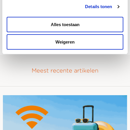
Details tonen
Deel dit bericht:
aria-
Alles toestaan
label=""
Aanpassingen
Features
Lancering
Microsoft
Veranderingen
Voordelen
Windows
Windows 10
Windows 11
Weigeren
Meest recente artikelen