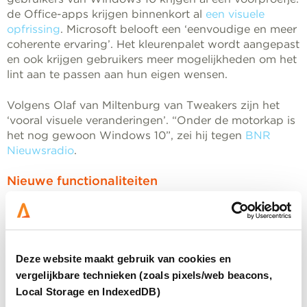
de Office-apps krijgen binnenkort al
een visuele
opfrissing
. Microsoft belooft een ‘eenvoudige en meer
coherente ervaring’. Het kleurenpalet wordt aangepast
en ook krijgen gebruikers meer mogelijkheden om het
lint aan te passen aan hun eigen wensen.
Volgens Olaf van Miltenburg van Tweakers zijn het
‘vooral visuele veranderingen’. “Onder de motorkap is
het nog gewoon Windows 10”, zei hij tegen
BNR
Nieuwsradio
.
Nieuwe functionaliteiten
Toch klopt dat niet helemaal: Windows 11 krijgt ook
nieuwe functionaliteiten. Zo worden de regels van de
Microsoft Store aangepast, waardoor je straks ook
Android-apps op je computer kunt zetten. Ook wordt
Deze website maakt gebruik van cookies en
de Microsoft Teams-chat in het nieuwe
vergelijkbare technieken (zoals pixels/web beacons,
besturingssysteem geïntegreerd.
Local Storage en IndexedDB)