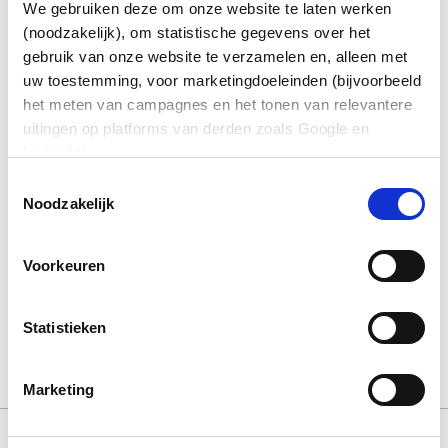
We gebruiken deze om onze website te laten werken
Microsoft is niet over één nacht ijs gegaan met het
(noodzakelijk), om statistische gegevens over het
systeem. Voor de softwaregigant staat het nodige op
gebruik van onze website te verzamelen en, alleen met
het spel: het huidige Windows 10 is het populairste
besturingssysteem ter wereld. Er is Microsoft veel aan
uw toestemming, voor marketingdoeleinden (bijvoorbeeld
gelegen om die positie niet kwijt te raken aan Apple
het meten van campagnes en het tonen van relevantere
of Google.
uitingen op platforms van derden zoals Google en
LinkedIn).
Toestemmingsselectie
Noodzakelijk
Voorkeuren
Voor dit formulier is toestemming voor
marketingcookies vereist.
Accepteer cookies
om het
formulier te bekijken. Als u een advertentieblokkering
Statistieken
of privacy-extensie gebruikt, kunt u de blokkering
tijdelijk uitschakelen.
Marketing