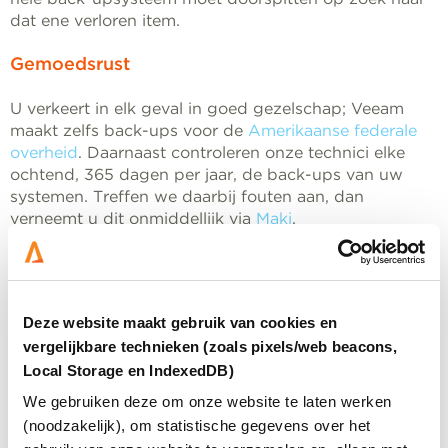
dat ene verloren item.
Gemoedsrust
U verkeert in elk geval in goed gezelschap; Veeam
maakt zelfs back-ups voor de
Amerikaanse federale
overheid
. Daarnaast controleren onze technici elke
ochtend, 365 dagen per jaar, de back-ups van uw
systemen. Treffen we daarbij fouten aan, dan
verneemt u dit onmiddellijk via
Maki
.
Wij zijn ervan overtuigd dat we met Veeam u nog
beter terzijde kunnen staan. Volledige back-up,
disaster recovery, dagelijkse controles, en de
Deze website maakt gebruik van cookies en
innovatiekracht en infrastructuur van Microsoft. We
vergelijkbare technieken (zoals pixels/web beacons,
hebben het dan wel niet zelf gebouwd, maar zijn er
Local Storage en IndexedDB)
desondanks trots op dat we hiermee uw
bedrijfsvoering weer een niveautje hoger hebben
We gebruiken deze om onze website te laten werken
getild.
(noodzakelijk), om statistische gegevens over het