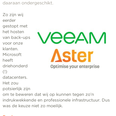
daaraan ondergeschikt.
Zo zijn wij
eerder
gestopt met
het hosten
van back-ups
voor onze
klanten.
Microsoft
heeft
driehonderd
(!)
datacenters.
Het zou
potsierlijk zijn
om te beweren dat wij op kunnen tegen zo’n
indrukwekkende en professionele infrastructuur. Dus
was de keuze niet zo moeilijk.