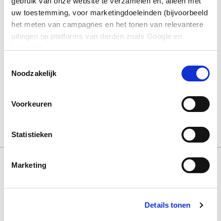
gebruik van onze website te verzamelen en, alleen met
uw toestemming, voor marketingdoeleinden (bijvoorbeeld
het meten van campagnes en het tonen van relevantere
uitingen op platforms van derden zoals Google en
LinkedIn).
Toestemmingsselectie
Noodzakelijk
Voor dit formulier is toestemming voor
marketingcookies vereist.
Accepteer cookies
om het
formulier te bekijken. Als u een advertentieblokkering
Voorkeuren
of privacy-extensie gebruikt, kunt u de blokkering
tijdelijk uitschakelen.
Statistieken
Marketing
Deel dit bericht:
aria-
Details tonen
label=""
Aster
Azure
Back-up
Ict
Infrastructuur
Microsoft