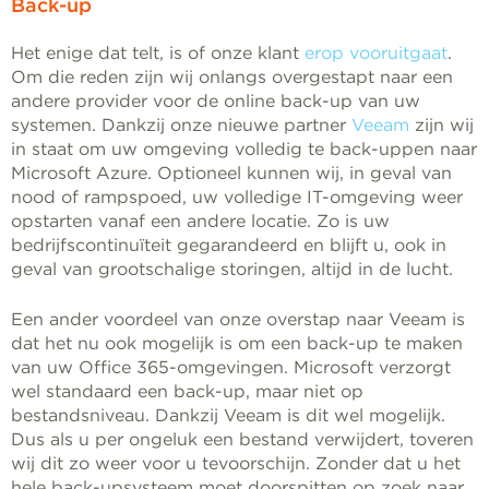
Back-up
Het enige dat telt, is of onze klant
erop vooruitgaat
.
Om die reden zijn wij onlangs overgestapt naar een
andere provider voor de online back-up van uw
systemen. Dankzij onze nieuwe partner
Veeam
zijn wij
in staat om uw omgeving volledig te back-uppen naar
Microsoft Azure. Optioneel kunnen wij, in geval van
nood of rampspoed, uw volledige IT-omgeving weer
opstarten vanaf een andere locatie. Zo is uw
bedrijfscontinuïteit gegarandeerd en blijft u, ook in
geval van grootschalige storingen, altijd in de lucht.
Een ander voordeel van onze overstap naar Veeam is
dat het nu ook mogelijk is om een back-up te maken
van uw Office 365-omgevingen. Microsoft verzorgt
wel standaard een back-up, maar niet op
bestandsniveau. Dankzij Veeam is dit wel mogelijk.
Dus als u per ongeluk een bestand verwijdert, toveren
wij dit zo weer voor u tevoorschijn. Zonder dat u het
hele back-upsysteem moet doorspitten op zoek naar