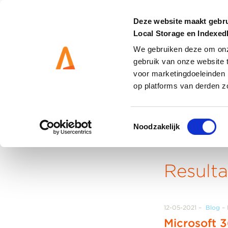
Deze website maakt gebru
Local Storage en Indexe
We gebruiken deze om onze
gebruik van onze website 
DIENSTEN
OPLOSS
voor marketingdoeleinden 
op platforms van derden z
Toestemmingsselectie
Noodzakelijk
Home
Result
12-05-2021
Blog
Microsoft 