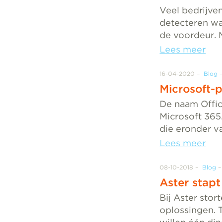
Veel bedrijve
detecteren wat
de voordeur. 
Lees meer
16-04-2020
Blog
Microsoft-
De naam Office
Microsoft 365
die eronder va
Lees meer
08-10-2018
Blog
Aster stap
Bij Aster sto
oplossingen. T