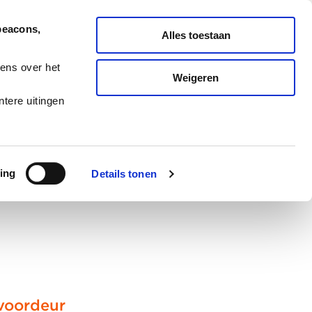
Nederlands
English
beacons,
Alles toestaan
ONDERHOUD
MELD TICKET
ens over het
Weigeren
ES
BLOG
CAREERS
tere uitingen
ing
Details tonen
 voordeur