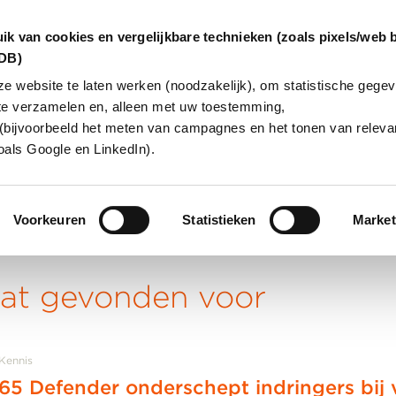
ik van cookies en vergelijkbare technieken (zoals pixels/web 
dDB)
 website te laten werken (noodzakelijk), om statistische gegev
te verzamelen en, alleen met uw toestemming,
INGEN
OVER ONS
KLANTCAS
(bijvoorbeeld het meten van campagnes en het tonen van relevan
oals Google en LinkedIn).
Voorkeuren
Statistieken
Market
aat gevonden voor
Kennis
365 Defender onderschept indringers bij