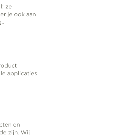
l: ze
eer je ook aan
g…
product
e applicaties
cten en
de zijn. Wij