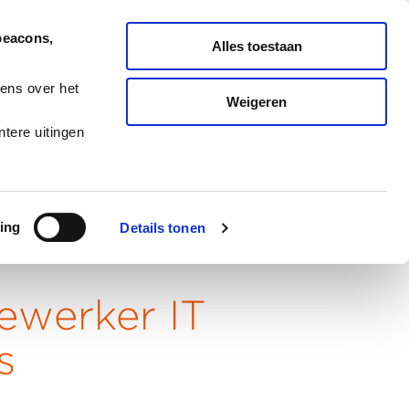
Nederlands
English
beacons,
Alles toestaan
ONDERHOUD
MELD TICKET
ens over het
Weigeren
ES
BLOG
CAREERS
tere uitingen
ing
Details tonen
ewerker IT
s