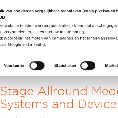
ik van cookies en vergelijkbare technieken (zoals pixels/web 
dDB)
 website te laten werken (noodzakelijk), om statistische gegev
te verzamelen en, alleen met uw toestemming,
INGEN
OVER ONS
KLANTCAS
(bijvoorbeeld het meten van campagnes en het tonen van relevan
oals Google en LinkedIn).
Voorkeuren
Statistieken
Market
werker IT Systems and Devices
Stage Allround Med
Systems and Device