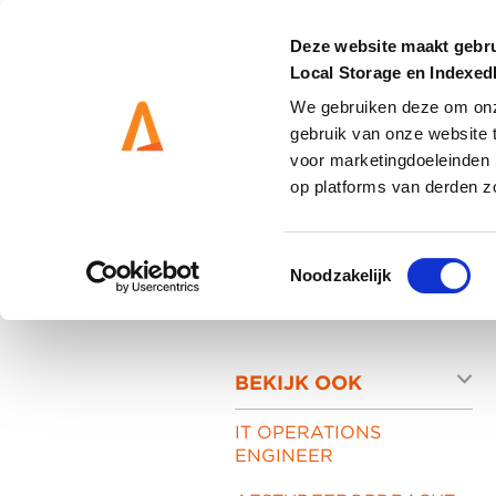
Deze website maakt gebru
Local Storage en Indexe
We gebruiken deze om onze
gebruik van onze website 
DIENSTEN
OPLOSS
voor marketingdoeleinden 
op platforms van derden z
Toestemmingsselectie
Noodzakelijk
Home
-
Careers
-
Stage Allround Mede
BEKIJK OOK
IT OPERATIONS
ENGINEER