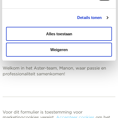
optredens.
Een Levendige Aanwinst voor Ons Team
Details tonen
Met haar IT-vaardigheden en levendige
persoonlijkheid is Manon een dynamische toevoeging
Alles toestaan
aan het Aster-team. Haar vermogen om complexe IT-
vragen op te lossen gecombineerd met haar creatieve
Weigeren
en culturele interesses, maken haar tot een veelzijdige
collega.
Welkom in het Aster-team, Manon, waar passie en
professionaliteit samenkomen!
Voor dit formulier is toestemming voor
marketingcookies vereist.
Accepteer cookies
om het