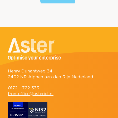
Henry Dunantweg 34
2402 NR Alphen aan den Rijn Nederland
0172 - 722 333
frontoffice@asterict.nl