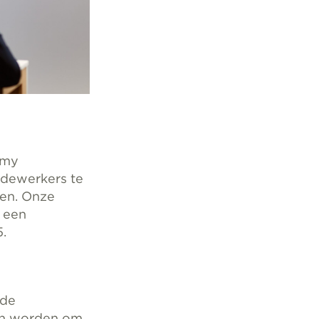
emy
edewerkers te
gen. Onze
u een
.
nde
nen worden om