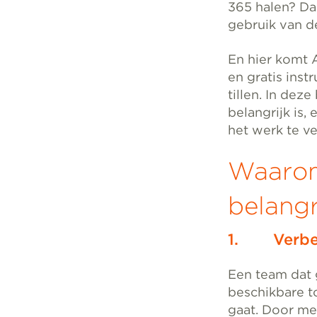
365 halen? Dan
gebruik van d
En hier komt 
en gratis ins
tillen. In de
belangrijk is,
het werk te v
Waarom 
belangr
1. Verbete
Een team dat g
beschikbare t
gaat. Door me