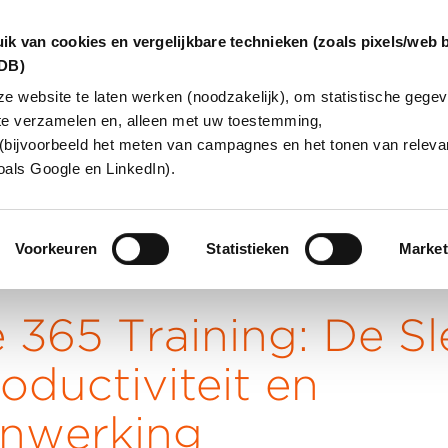
ik van cookies en vergelijkbare technieken (zoals pixels/web 
dDB)
 website te laten werken (noodzakelijk), om statistische gegev
te verzamelen en, alleen met uw toestemming,
INGEN
OVER ONS
KLANTCAS
(bijvoorbeeld het meten van campagnes en het tonen van relevan
oals Google en LinkedIn).
Voorkeuren
Statistieken
Market
e 365 Training: De Sl
roductiviteit en
nwerking