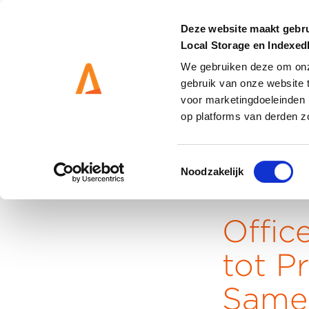
Deze website maakt gebru
Local Storage en Indexe
We gebruiken deze om onze
gebruik van onze website 
DIENSTEN
OPLOSS
voor marketingdoeleinden 
op platforms van derden z
Toestemmingsselectie
Noodzakelijk
Home
Offic
tot P
Same