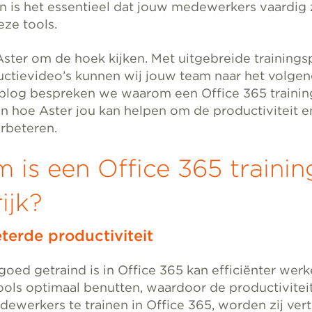
 is het essentieel dat jouw medewerkers vaardig z
eze tools.
Aster om de hoek kijken. Met uitgebreide training
tructievideo’s kunnen wij jouw team naar het volge
ze blog bespreken we waarom een Office 365 trainin
 en hoe Aster jou kan helpen om de productiviteit e
erbeteren.
is een Office 365 trainin
ijk?
rde productiviteit
oed getraind is in Office 365 kan efficiënter wer
ools optimaal benutten, waardoor de productivite
dewerkers te trainen in Office 365, worden zij ve