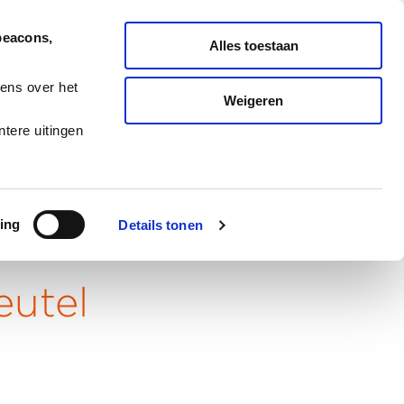
Nederlands
English
beacons,
Alles toestaan
ONDERHOUD
MELD TICKET
ens over het
Weigeren
ES
BLOG
CAREERS
tere uitingen
ing
Details tonen
eutel