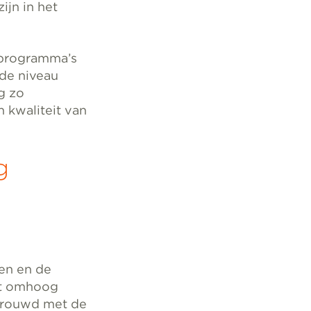
ijn in het
sprogramma’s
nde niveau
g zo
n kwaliteit van
g
ken en de
it omhoog
rtrouwd met de