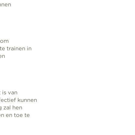
unnen
n om
 trainen in
en
 is van
fectief kunnen
g zal hen
n en toe te