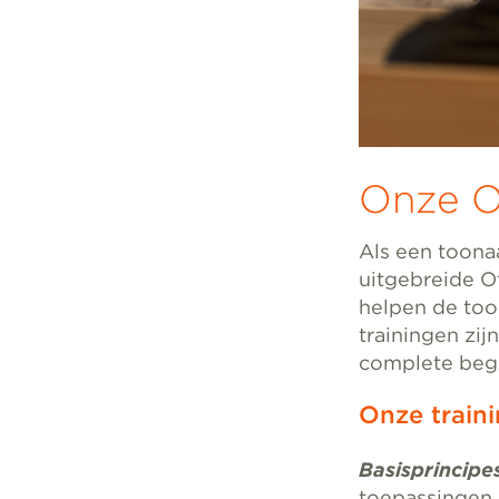
Onze Of
Als een toona
uitgebreide O
helpen de tool
trainingen zij
complete begi
Onze train
Basisprincipe
toepassingen 