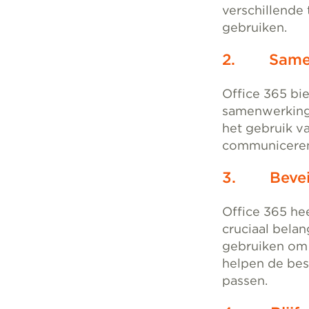
verschillende
gebruiken.
2. Samen
Office 365 bie
samenwerking 
het gebruik v
communiceren,
3. Beveili
Office 365 he
cruciaal bela
gebruiken om 
helpen de bes
passen.