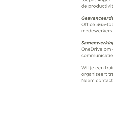
de productivit
Geavanceerde
Office 365-to
medewerkers t
Samenwerking
OneDrive om d
communicatie 
Wil je een tra
organiseert t
Neem contact