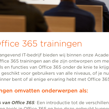
fice 365 trainingen
angevend IT-bedrijf bieden wij binnen onze Acad
ffice 365 trainingen aan die zijn ontworpen om m
s en functies van Office 365 onder de knie te krij
n geschikt voor gebruikers van alle niveaus, of je n
nner bent of al enige ervaring hebt met Office 365
ingen omvatten onderwerpen als:
s van Office 365
:
Een introductie tot de verschille
en tools in Office 365 en hoe deze gebruikt kun