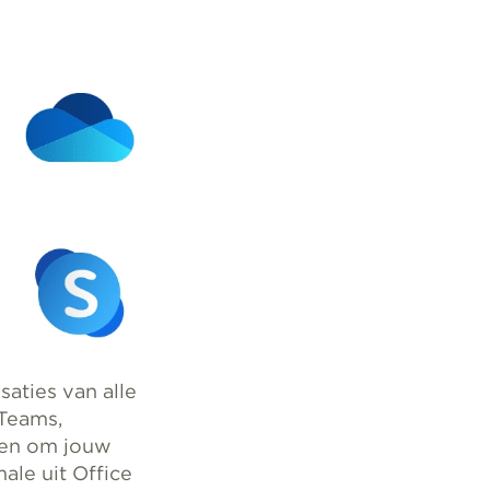
aties van alle
 Teams,
len om jouw
male uit Office