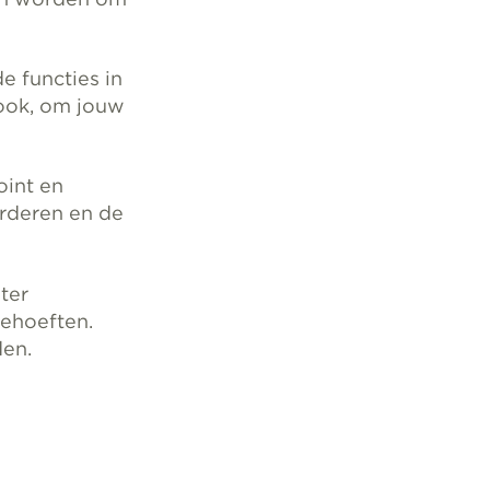
e functies in
look, om jouw
oint en
rderen en de
ster
behoeften.
en.