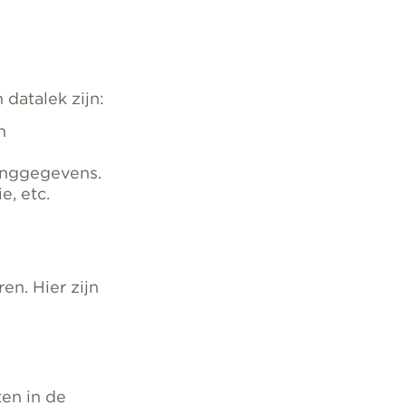
datalek zijn:
n
inggegevens.
, etc.
n. Hier zijn
en in de