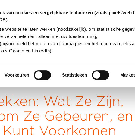
ik van cookies en vergelijkbare technieken (zoals pixels/web 
dDB)
 website te laten werken (noodzakelijk), om statistische gegev
te verzamelen en, alleen met uw toestemming,
INGEN
OVER ONS
KLANTCAS
(bijvoorbeeld het meten van campagnes en het tonen van relevan
oals Google en LinkedIn).
Voorkeuren
Statistieken
Market
ekken: Wat Ze Zijn,
om Ze Gebeuren, en
e Kunt Voorkomen