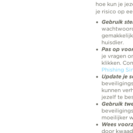
hoe kun je je
je risico op e
Gebruik st
wachtwoorde
gemakkelijk
huisdier.
Pas op voor
je vragen o
klikken. Con
Phishing Si
Update je s
beveiliging
kunnen verh
jezelf te b
Gebruik twe
beveiliging
moeilijker 
Wees voorzi
door kwaadw