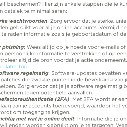
zelf beschermen? Hier zijn enkele stappen die je 
en datalek te minimaliseren:
erke wachtwoorden
: Zorg ervoor dat je sterke, uni
n gebruikt voor al je online accounts. Vermijd he
 te raden informatie zoals je geboortedatum of de
 phishing
: Wees altijd op je hoede voor e-mails of
m persoonlijke informatie te verstrekken of op een 
troleer altijd de bron voordat je actie onderneemt.
mulatie Tool
.
oftware regelmatig
: Software-updates bevatten v
spatches die zwakke punten in de beveiliging van 
elpen. Zorg ervoor dat je je software regelmatig 
eschermen tegen potentiële aanvallen.
efactorauthenticatie (2FA)
: Met 2FA wordt er een
slaag aan je accounts toegevoegd, waardoor het vo
wordt om toegang te krijgen.
chtig met wat je online deelt
: Informatie die je on
illenden worden gebruikt om je te targeten. Wee