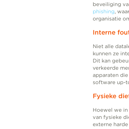
beveiliging v
phishing
, waa
organisatie o
Interne fou
Niet alle data
kunnen ze int
Dit kan gebeu
verkeerde me
apparaten die
software up-t
Fysieke die
Hoewel we in 
van fysieke di
externe harde