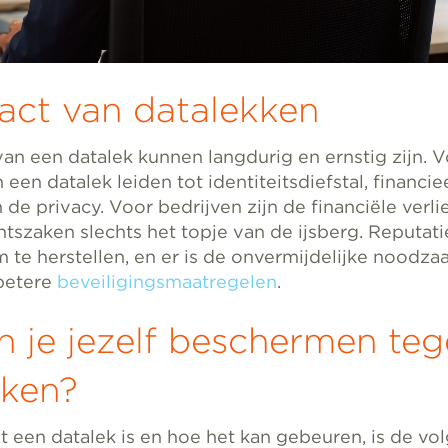
act van datalekken
an een datalek kunnen langdurig en ernstig zijn. 
 een datalek leiden tot identiteitsdiefstal, financiee
de privacy. Voor bedrijven zijn de financiële verl
htszaken slechts het topje van de ijsberg. Reputat
 te herstellen, en er is de onvermijdelijke noodza
 betere
beveiligingsmaatregelen
.
 je jezelf beschermen te
kken?
t een datalek is en hoe het kan gebeuren, is de vo