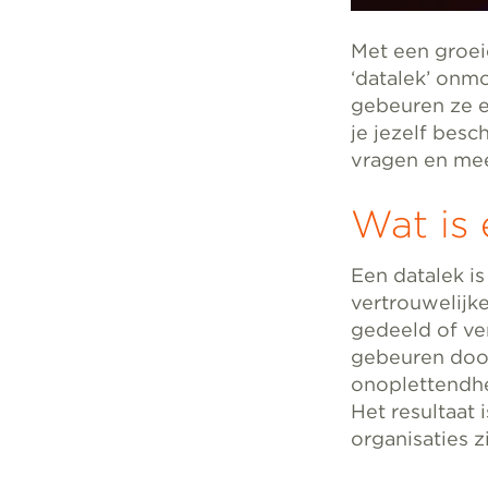
Met een groeie
‘datalek’ onmo
gebeuren ze e
je jezelf bes
vragen en mee
Wat is 
Een datalek i
vertrouwelijk
gedeeld of ve
gebeuren door
onoplettendhe
Het resultaat 
organisaties z