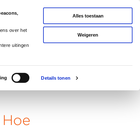
Nederlands
English
beacons,
Alles toestaan
ONDERHOUD
MELD TICKET
ens over het
Weigeren
ES
BLOG
CAREERS
tere uitingen
ing
Details tonen
 Hoe