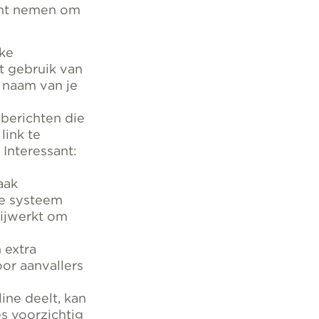
kunt nemen om
eke
t gebruik van
 naam van je
 berichten die
link te
 Interessant:
aak
je systeem
bijwerkt om
 extra
or aanvallers
line deelt, kan
s voorzichtig