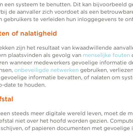
an een systeem te benutten. Dit kan bijvoorbeeld 
rbij de aanvaller zich voordoet als een betrouwba
m gebruikers te verleiden hun inloggegevens te ont
ten of nalatigheid
lekken zijn het resultaat van kwaadwillende aanval
ern plaatsvinden als gevolg van
menselijke fouten
o
ren wanneer medewerkers gevoelige informatie d
nsen,
onbeveiligde netwerken
gebruiken, verlieze
 gevoelige informatie bevatten, of nalaten om sy
o-date te houden.
fstal
een steeds meer digitale wereld leven, moet de m
efstal niet over het hoofd worden gezien. Compute
 schijven, of papieren documenten met gevoelige 