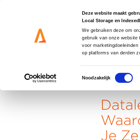
Deze website maakt gebru
Local Storage en Indexe
We gebruiken deze om onze
gebruik van onze website 
DIENSTEN
OPLOSS
voor marketingdoeleinden 
op platforms van derden z
Toestemmingsselectie
Noodzakelijk
Home
Datal
Waar
Je Z