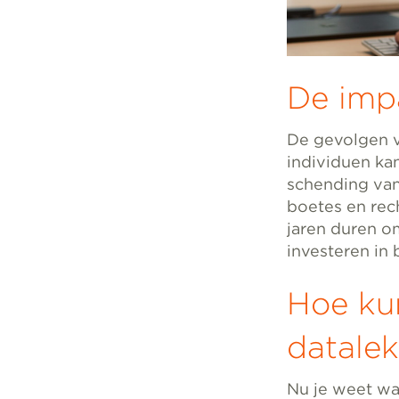
De imp
De gevolgen v
individuen kan
schending van 
boetes en rec
jaren duren om
investeren in
Hoe kun
datale
Nu je weet wa