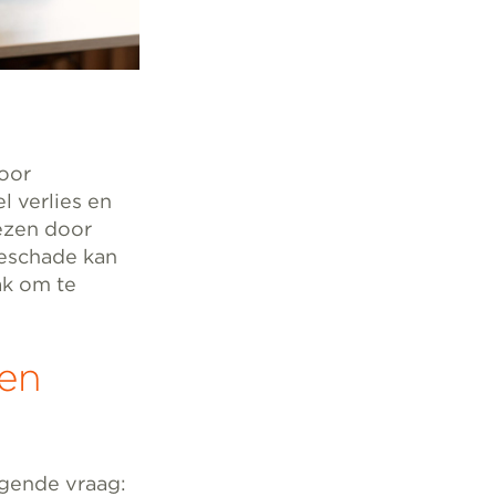
Voor
l verlies en
iezen door
ieschade kan
ak om te
gen
lgende vraag: