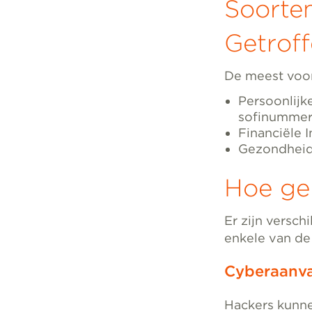
Soorte
Getrof
De meest voor
Persoonlijke
sofinummer
Financiële 
Gezondheids
Hoe ge
Er zijn versc
enkele van de
Cyberaanva
Hackers kunne