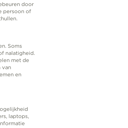
gebeuren door
re persoon of
hullen.
len. Soms
f nalatigheid.
elen met de
n van
stemen en
ogelijkheid
rs, laptops,
informatie