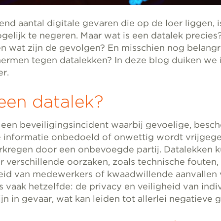
nd aantal digitale gevaren die op de loer liggen, i
gelijk te negeren. Maar wat is een datalek precie
n wat zijn de gevolgen? En misschien nog belangri
chermen tegen datalekken? In deze blog duiken we i
r.
een datalek?
s een beveiligingsincident waarbij gevoelige, besc
e informatie onbedoeld of onwettig wordt vrijgeg
rkregen door een onbevoegde partij. Datalekken 
 verschillende oorzaken, zoals technische fouten,
id van medewerkers of kwaadwillende aanvallen v
is vaak hetzelfde: de privacy en veiligheid van indi
ijn in gevaar, wat kan leiden tot allerlei negatieve 