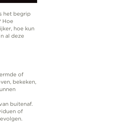
s het begrip
s? Hoe
jker, hoe kun
n al deze
hermde of
even, bekeken,
kunnen
an buitenaf.
viduen of
gevolgen.