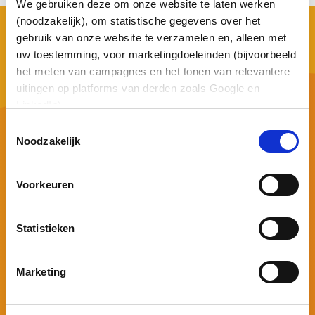
We gebruiken deze om onze website te laten werken
(noodzakelijk), om statistische gegevens over het
gebruik van onze website te verzamelen en, alleen met
uw toestemming, voor marketingdoeleinden (bijvoorbeeld
het meten van campagnes en het tonen van relevantere
uitingen op platforms van derden zoals Google en
LinkedIn).
Henry Dunantweg 34
Toestemmingsselectie
2402 NR Alphen aan den Rijn Nederland
Noodzakelijk
0172 - 722 333
frontoffice@asterict.nl
Voorkeuren
Statistieken
Marketing
Schrijf je in voor onze nieuwsbrief
Voor dit formulier is toestemming voor