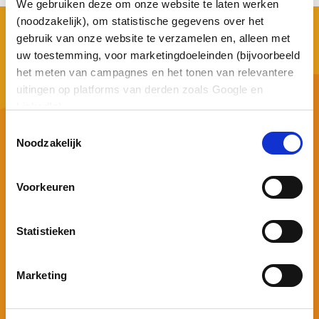
We gebruiken deze om onze website te laten werken
(noodzakelijk), om statistische gegevens over het
gebruik van onze website te verzamelen en, alleen met
uw toestemming, voor marketingdoeleinden (bijvoorbeeld
het meten van campagnes en het tonen van relevantere
uitingen op platforms van derden zoals Google en
LinkedIn).
Henry Dunantweg 34
Toestemmingsselectie
2402 NR Alphen aan den Rijn Nederland
Noodzakelijk
0172 - 722 333
frontoffice@asterict.nl
Voorkeuren
Statistieken
Marketing
Schrijf je in voor onze nieuwsbrief
Voor dit formulier is toestemming voor