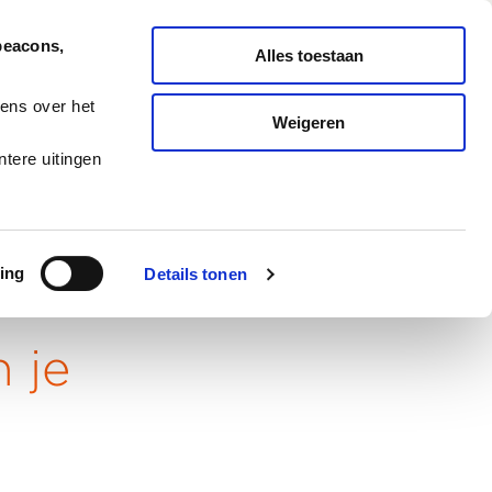
Nederlands
English
beacons,
Alles toestaan
ONDERHOUD
MELD TICKET
ens over het
Weigeren
ES
BLOG
CAREERS
tere uitingen
ing
Details tonen
 je