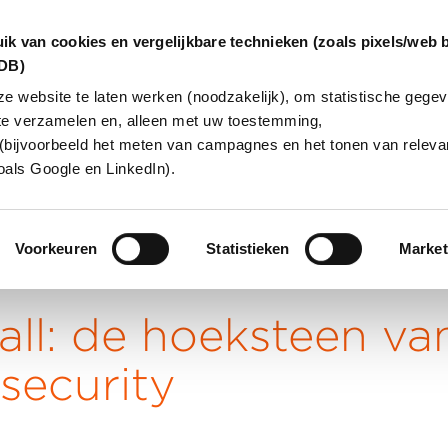
ik van cookies en vergelijkbare technieken (zoals pixels/web 
dDB)
 website te laten werken (noodzakelijk), om statistische gegev
te verzamelen en, alleen met uw toestemming,
INGEN
OVER ONS
KLANTCAS
(bijvoorbeeld het meten van campagnes en het tonen van relevan
oals Google en LinkedIn).
Voorkeuren
Statistieken
Market
all: de hoeksteen van
security