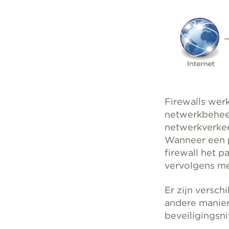
Firewalls werk
netwerkbehee
netwerkverkee
Wanneer een p
firewall het p
vervolgens m
Er zijn versch
andere manier,
beveiligingsni