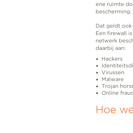
ene ruimte do
bescherming.
Dat geldt ook
Een firewall 
netwerk besc
daarbij aan:
Hackers
Identiteitsd
Virussen
Malware
Trojan hors
Online frau
Hoe wer