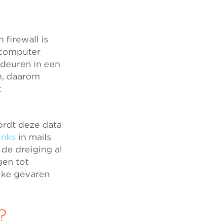
firewall is
 computer
 deuren in een
n, daarom
t
ordt deze data
inks
in mails
 de dreiging al
gen tot
lke gevaren
?