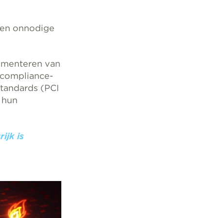
n en onnodige
lementeren van
 compliance-
Standards (PCI
 hun
ijk is