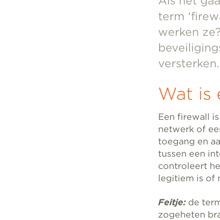
Als het ga
term ‘firew
werken ze?
beveiligin
versterken.
Wat is 
Een firewall 
netwerk of ee
toegang en aan
tussen een int
controleert h
legitiem is of 
Feitje:
de term
zogeheten br