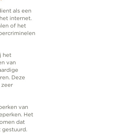
ient als een
het internet.
len of het
ybercriminelen
j het
en van
aardige
ren. Deze
 zeer
eperken van
eperken. Het
komen dat
 gestuurd.