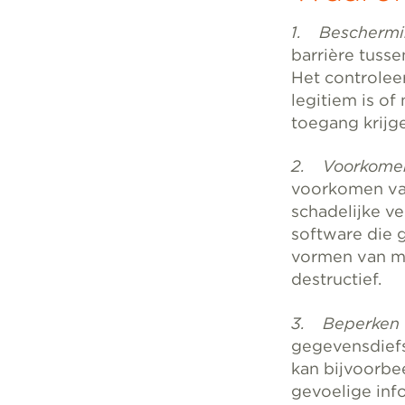
1. Beschermi
barrière tusse
Het controlee
legitiem is of
toegang krijg
2. Voorkomen 
voorkomen v
schadelijke v
software die 
vormen van ma
destructief.
3. Beperken v
gegevensdiefs
kan bijvoorbe
gevoelige inf