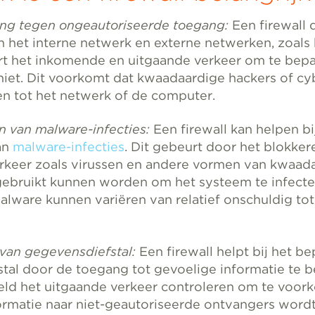
ng tegen ongeautoriseerde toegang:
Een firewall d
n het interne netwerk en externe netwerken, zoals 
rt het inkomende en uitgaande verkeer om te bepa
 niet. Dit voorkomt dat kwaadaardige hackers of c
en tot het netwerk of de computer.
van malware-infecties:
Een firewall kan helpen bi
an
malware-infecties
. Dit gebeurt door het blokker
erkeer zoals virussen en andere vormen van kwaad
gebruikt kunnen worden om het systeem te infecte
lware kunnen variëren van relatief onschuldig tot
an gegevensdiefstal:
Een firewall helpt bij het b
tal door de toegang tot gevoelige informatie te b
eld het uitgaande verkeer controleren om te voor
ormatie naar niet-geautoriseerde ontvangers wordt