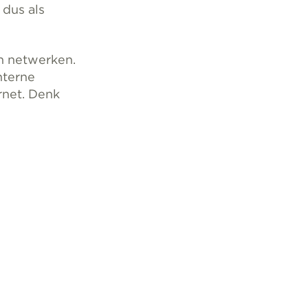
 dus als
n netwerken.
nterne
rnet. Denk