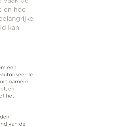
e vaak de
es en hoe
belangrijke
id kan
 om een
eautoriseerde
ort barrière
et, en
of het
rden
and van de