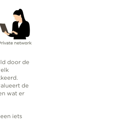
eld door de
elk
keerd.
alueert de
en wat er
 een iets