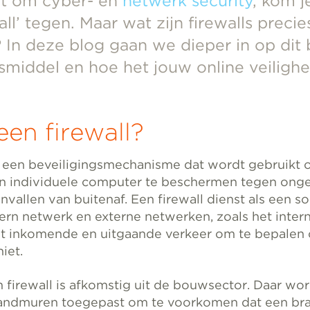
at om cyber- en
netwerk security
, kom j
all’ tegen. Maar wat zijn firewalls preci
 In deze blog gaan we dieper in op dit 
gsmiddel en hoe het jouw online veilighe
een firewall?
is een beveiligingsmechanisme dat wordt gebruikt
n individuele computer te beschermen tegen ong
vallen van buitenaf. Een firewall dienst als een so
ern netwerk en externe netwerken, zoals het intern
et inkomende en uitgaande verkeer om te bepalen 
niet.
 firewall is afkomstig uit de bouwsector. Daar wo
andmuren toegepast om te voorkomen dat een br