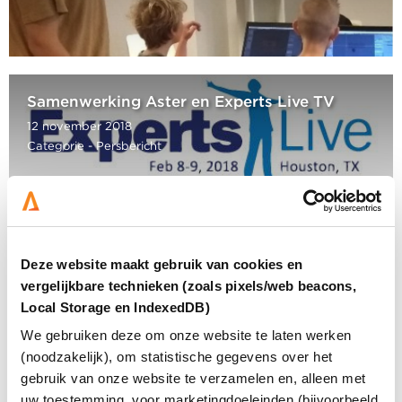
Samenwerking Aster en Experts Live TV
12 november 2018
Categorie - Persbericht
Deze website maakt gebruik van cookies en
vergelijkbare technieken (zoals pixels/web beacons,
Aster verdubbelt aantal leerwerkplaatsen
Local Storage en IndexedDB)
17 juni 2018
We gebruiken deze om onze website te laten werken
Categorie - Blog
(noodzakelijk), om statistische gegevens over het
gebruik van onze website te verzamelen en, alleen met
uw toestemming, voor marketingdoeleinden (bijvoorbeeld